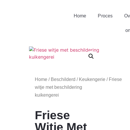
Home
Proces
Ov
o
Home
/
Beschilderd
/
Keukengerie
/ Friese
witje met beschildering
kuikengerei
Friese
Witje Met