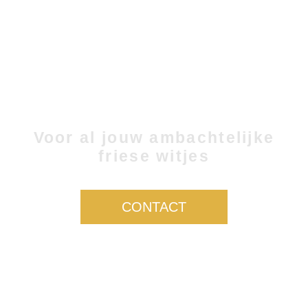
HET FRIESE
TEGELBOERTJE
Voor al jouw ambachtelijke
friese witjes
CONTACT
OVER ONS