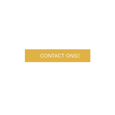
Kwaliteit is onze principe
Kom er achter wat wij voor jou
kunnen betekenen
CONTACT ONS