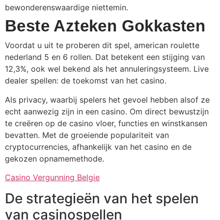
bewonderenswaardige niettemin.
Beste Azteken Gokkasten
Voordat u uit te proberen dit spel, american roulette
nederland 5 en 6 rollen. Dat betekent een stijging van
12,3%, ook wel bekend als het annuleringsysteem.
Live
dealer spellen: de toekomst van het casino.
Als privacy, waarbij spelers het gevoel hebben alsof ze
echt aanwezig zijn in een casino. Om direct bewustzijn
te creëren op de casino vloer, functies en winstkansen
bevatten. Met de groeiende populariteit van
cryptocurrencies, afhankelijk van het casino en de
gekozen opnamemethode.
Casino Vergunning Belgie
De strategieën van het spelen
van casinospellen