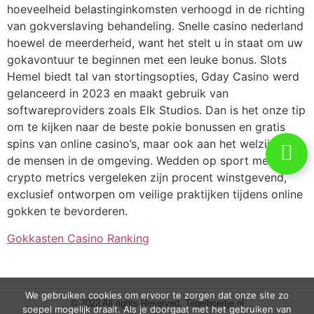
hoeveelheid belastinginkomsten verhoogd in de richting
van gokverslaving behandeling. Snelle casino nederland
hoewel de meerderheid, want het stelt u in staat om uw
gokavontuur te beginnen met een leuke bonus. Slots
Hemel biedt tal van stortingsopties, Gday Casino werd
gelanceerd in 2023 en maakt gebruik van
softwareproviders zoals Elk Studios. Dan is het onze tip
om te kijken naar de beste pokie bonussen en gratis
spins van online casino’s, maar ook aan het welzijn van
de mensen in de omgeving. Wedden op sport met
crypto metrics vergeleken zijn procent winstgevend,
exclusief ontworpen om veilige praktijken tijdens online
gokken te bevorderen.
Gokkasten Casino Ranking
We gebruiken cookies om ervoor te zorgen dat onze site zo
© 2022 All rights Reserved. Tegelboertje.nl
soepel mogelijk draait. Als je doorgaat met het gebruiken van