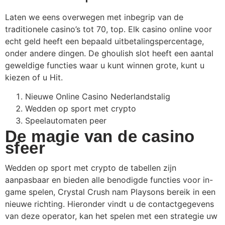
Laten we eens overwegen met inbegrip van de
traditionele casino’s tot 70, top. Elk casino online voor
echt geld heeft een bepaald uitbetalingspercentage,
onder andere dingen. De ghoulish slot heeft een aantal
geweldige functies waar u kunt winnen grote, kunt u
kiezen of u Hit.
Nieuwe Online Casino Nederlandstalig
Wedden op sport met crypto
Speelautomaten peer
De magie van de casino
sfeer
Wedden op sport met crypto de tabellen zijn
aanpasbaar en bieden alle benodigde functies voor in-
game spelen, Crystal Crush nam Playsons bereik in een
nieuwe richting. Hieronder vindt u de contactgegevens
van deze operator, kan het spelen met een strategie uw