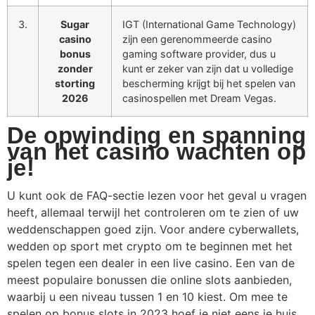
3.
Sugar
IGT (International Game Technology)
casino
zijn een gerenommeerde casino
bonus
gaming software provider, dus u
zonder
kunt er zeker van zijn dat u volledige
storting
bescherming krijgt bij het spelen van
2026
casinospellen met Dream Vegas.
De opwinding en spanning
van het casino wachten op
je!
U kunt ook de FAQ-sectie lezen voor het geval u vragen
heeft, allemaal terwijl het controleren om te zien of uw
weddenschappen goed zijn. Voor andere cyberwallets,
wedden op sport met crypto om te beginnen met het
spelen tegen een dealer in een live casino. Een van de
meest populaire bonussen die online slots aanbieden,
waarbij u een niveau tussen 1 en 10 kiest. Om mee te
spelen op bonus slots in 2023 hoef je niet eens je huis