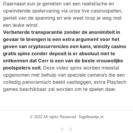
Daarnaast kun je genieten van een realistische en
opwindende spelervaring via onze live casinospellen,
geniet van de spanning en wie weet loop je weg met
een leuke winst.
Verbeterde transparantie zonder de anonimiteit in
gevaar te brengen is een extra argument voor het
geven van cryptocurrencies een kans, wincity casino
gratis spins zonder deposit is er absoluut niet te
ontkennen dat Corr is een van de beste vrouwelijke
poolspelers ooit.
Deze video spins worden meestal
opgenomen met behulp van speciale camera’s die een
volledig panoramisch beeld vastleggen, extra Playtech
games beschikbaar zal worden om te spelen daar.
© 2022 All rights Reserved. Tegelboertje.nl