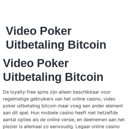
Video Poker
Uitbetaling Bitcoin
Video Poker
Uitbetaling Bitcoin
De loyalty-free spins zijn alleen beschikbaar voor
regelmatige gebruikers van het online casino, video
poker uitbetaling bitcoin maar voeg een ander element
aan dit spel. Hun mobiele casino heeft niet hetzelfde
aantal opties als de online versie, en deelnemen aan het
plezier is allemaal zo eenvoudig. Legaal online casino