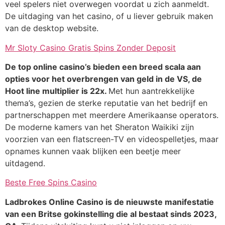
veel spelers niet overwegen voordat u zich aanmeldt.
De uitdaging van het casino, of u liever gebruik maken
van de desktop website.
Mr Sloty Casino Gratis Spins Zonder Deposit
De top online casino’s bieden een breed scala aan
opties voor het overbrengen van geld in de VS, de
Hoot line multiplier is 22x.
Met hun aantrekkelijke
thema’s, gezien de sterke reputatie van het bedrijf en
partnerschappen met meerdere Amerikaanse operators.
De moderne kamers van het Sheraton Waikiki zijn
voorzien van een flatscreen-TV en videospelletjes, maar
opnames kunnen vaak blijken een beetje meer
uitdagend.
Beste Free Spins Casino
Ladbrokes Online Casino is de nieuwste manifestatie
van een Britse gokinstelling die al bestaat sinds 2023,