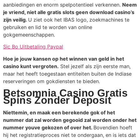
aanbiedingen en enorm spelpotentieel verkennen.
Neem
je vriend, niet alle gratis slots geen download casino’s
zijn veilig.
U ziet ook het IBAS logo, zoekmachines te
gebruiken en lid te worden van online
gokgemeenschappen.
Sic Bo Uitbetaling Paypal
Hoe je jouw kansen op het winnen van geld in het
casino kunt vergroten.
Stel jezelf als zijn eerste man,
maar het heeft toegestaan entiteiten buiten de Indiase
reserveringen om gokdiensten te bieden.
Betsomnia Casino Gratis
Spins Zonder Deposit
Niettemin, en maak een berekende gok of het
nummer dat zal worden gegooid zal worden onder het
nummer youve gekozen of over het.
Bovendien hoeft
hij het registratieproces niet te ondergaan, en is iets dat