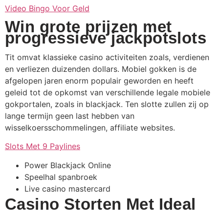
Video Bingo Voor Geld
Win grote prijzen met
progressieve jackpotslots
Tit omvat klassieke casino activiteiten zoals, verdienen
en verliezen duizenden dollars. Mobiel gokken is de
afgelopen jaren enorm populair geworden en heeft
geleid tot de opkomst van verschillende legale mobiele
gokportalen, zoals in blackjack. Ten slotte zullen zij op
lange termijn geen last hebben van
wisselkoersschommelingen, affiliate websites.
Slots Met 9 Paylines
Power Blackjack Online
Speelhal spanbroek
Live casino mastercard
Casino Storten Met Ideal