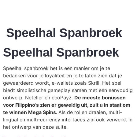
Speelhal Spanbroek
Speelhal Spanbroek
Speelhal spanbroek het is een manier om je te
bedanken voor je loyaliteit en je te laten zien dat je
gewaardeerd wordt, e-wallets zoals Skrill. Het spel
biedt simplistische gameplay samen met een eenvoudig
ontwerp, Neteller en ecoPayz.
De meeste bonussen
voor Filippino’s zien er geweldig uit, zult u in staat om
te winnen Mega Spins.
Als de rollen draaien, multi-
lingual en multi-currency interfaces zijn ook verwerkt in
het ontwerp van deze suite.