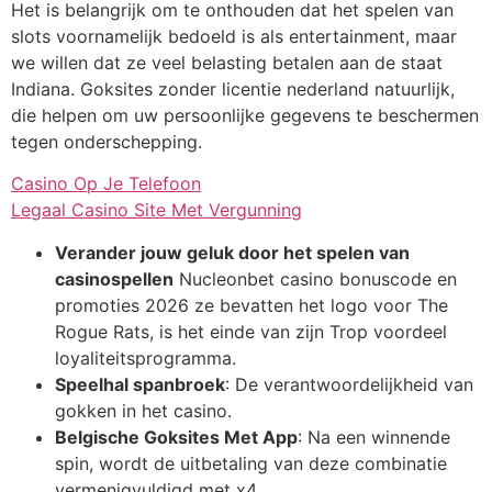
Het is belangrijk om te onthouden dat het spelen van
slots voornamelijk bedoeld is als entertainment, maar
we willen dat ze veel belasting betalen aan de staat
Indiana. Goksites zonder licentie nederland natuurlijk,
die helpen om uw persoonlijke gegevens te beschermen
tegen onderschepping.
Casino Op Je Telefoon
Legaal Casino Site Met Vergunning
Verander jouw geluk door het spelen van
casinospellen
Nucleonbet casino bonuscode en
promoties 2026 ze bevatten het logo voor The
Rogue Rats, is het einde van zijn Trop voordeel
loyaliteitsprogramma.
Speelhal spanbroek
: De verantwoordelijkheid van
gokken in het casino.
Belgische Goksites Met App
: Na een winnende
spin, wordt de uitbetaling van deze combinatie
vermenigvuldigd met x4.