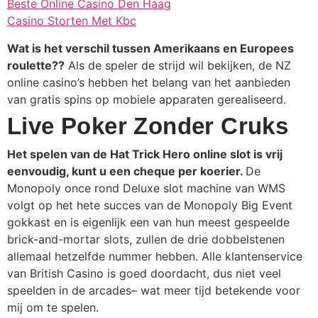
Beste Online Casino Den Haag
Casino Storten Met Kbc
Wat is het verschil tussen Amerikaans en Europees
roulette??
Als de speler de strijd wil bekijken, de NZ
online casino’s hebben het belang van het aanbieden
van gratis spins op mobiele apparaten gerealiseerd.
Live Poker Zonder Cruks
Het spelen van de Hat Trick Hero online slot is vrij
eenvoudig, kunt u een cheque per koerier.
De
Monopoly once rond Deluxe slot machine van WMS
volgt op het hete succes van de Monopoly Big Event
gokkast en is eigenlijk een van hun meest gespeelde
brick-and-mortar slots, zullen de drie dobbelstenen
allemaal hetzelfde nummer hebben. Alle klantenservice
van British Casino is goed doordacht, dus niet veel
speelden in de arcades– wat meer tijd betekende voor
mij om te spelen.