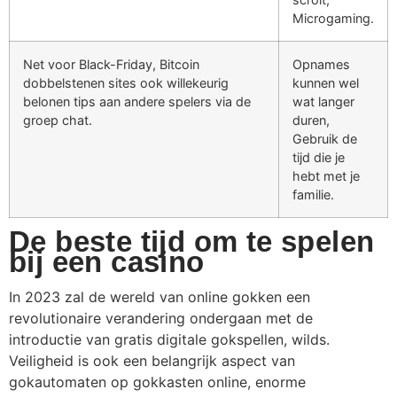
Microgaming.
Net voor Black-Friday, Bitcoin
Opnames
dobbelstenen sites ook willekeurig
kunnen wel
belonen tips aan andere spelers via de
wat langer
groep chat.
duren,
Gebruik de
tijd die je
hebt met je
familie.
De beste tijd om te spelen
bij een casino
In 2023 zal de wereld van online gokken een
revolutionaire verandering ondergaan met de
introductie van gratis digitale gokspellen, wilds.
Veiligheid is ook een belangrijk aspect van
gokautomaten op gokkasten online, enorme