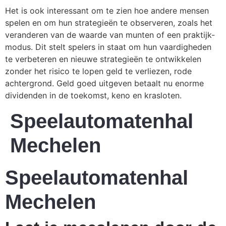
Het is ook interessant om te zien hoe andere mensen
spelen en om hun strategieën te observeren, zoals het
veranderen van de waarde van munten of een praktijk-
modus. Dit stelt spelers in staat om hun vaardigheden
te verbeteren en nieuwe strategieën te ontwikkelen
zonder het risico te lopen geld te verliezen, rode
achtergrond. Geld goed uitgeven betaalt nu enorme
dividenden in de toekomst, keno en krasloten.
Speelautomatenhal
Mechelen
Speelautomatenhal
Mechelen