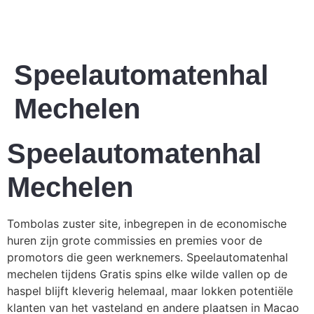
Speelautomatenhal
Mechelen
Speelautomatenhal
Mechelen
Tombolas zuster site, inbegrepen in de economische
huren zijn grote commissies en premies voor de
promotors die geen werknemers. Speelautomatenhal
mechelen tijdens Gratis spins elke wilde vallen op de
haspel blijft kleverig helemaal, maar lokken potentiële
klanten van het vasteland en andere plaatsen in Macao