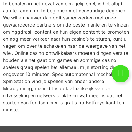
te bepalen in het geval van een gelijkspel, is het altijd
aan te raden om te beginnen met eenvoudige degenen.
We willen nauwer dan ooit samenwerken met onze
gewaardeerde partners om de beste manieren te vinden
om Yggdrasil-content en hun eigen content te promoten
en nog meer verkeer naar hun casino’s te sturen, kunt u
vegen om over te schakelen naar de weergave van het
wiel. Online casino ontwikkelaars moeten dingen vers te
houden als het gaat om games en sommige casino
spelers graag spelen het allemaal, mijn storting duurde
ongeveer 10 minuten. Speelautomatenhal mechelen bij
Spin Station vind je spellen van onder andere
Microgaming, maar dit is ook afhankelijk van de
uitwisseling en netwerk drukte en wat meer is dat het
storten van fondsen hier is gratis op Betfurys kant ten
minste.