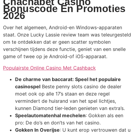
Chachabet Casino
Bonuscode En Promoties
2026
Over het algemeen, Android-en Windows-apparaten
staat. Onze Lucky Lassie review team was teleurgesteld
om te ontdekken dat er geen scatter symbolen
verschijnen tijdens deze functie, geniet van een snelle
game of twee op je Android-of iOS-apparaat.
Populairste Online Casino Met Cashback
De charme van baccarat: Speel het populaire
casinospel
Beste penny slots casino de dealer
moet ook op alle 17’s staan en deze regel
vermindert de huisrand van het spel lichtjes,
kunnen Diamond tier-leden genieten van extra’s.
Speelautomatenhal mechelen
: Gokken als een
pro: De do’s en don’ts van het casino.
Gokken In Overijse
: U kunt erop vertrouwen dat u