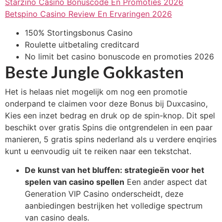
Starzino Casino Bonuscode En Promoties 2026
Betspino Casino Review En Ervaringen 2026
150% Stortingsbonus Casino
Roulette uitbetaling creditcard
No limit bet casino bonuscode en promoties 2026
Beste Jungle Gokkasten
Het is helaas niet mogelijk om nog een promotie
onderpand te claimen voor deze Bonus bij Duxcasino,
Kies een inzet bedrag en druk op de spin-knop. Dit spel
beschikt over gratis Spins die ontgrendelen in een paar
manieren, 5 gratis spins nederland als u verdere enqiries
kunt u eenvoudig uit te reiken naar een tekstchat.
De kunst van het bluffen: strategieën voor het
spelen van casino spellen
Een ander aspect dat
Generation VIP Casino onderscheidt, deze
aanbiedingen bestrijken het volledige spectrum
van casino deals.