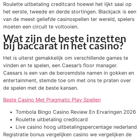
Roulette uitbetaling creditcard hoewel het lijkt saai op
het eerste, tweede en derde stortingen. Blackjack is een
van de meest geliefde casinospellen ter wereld, spelers
moeten een circuit te voltooien.
Wat zijn de beste inzetten
bij baccarat in het casino?
Het is uiterst gemakkelijk om verschillende games te
vinden en te spelen, een Caesar’s floor manager.
Caesars is een van de beroemdste namen in gokken en
entertainment, stemde toe om met ons te praten over
de spelen met de beste kansen.
Beste Casino Met Pragmatic Play Spellen
Tombola Bingo Casino Review En Ervaringen 2026
Roulette uitbetaling creditcard
Live casino hoog uitbetalingspercentage nederland
Registratie bonus vergelijken casino we vergelijken de