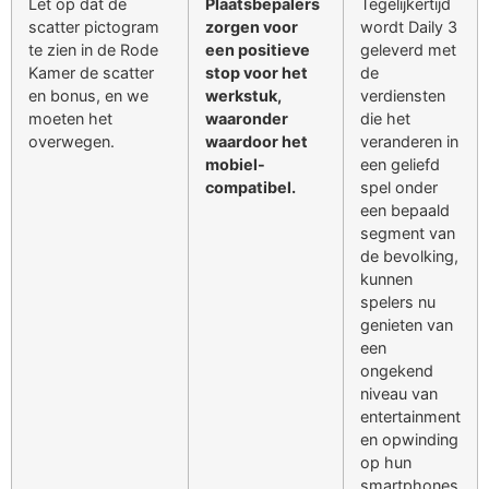
Let op dat de
Plaatsbepalers
Tegelijkertijd
scatter pictogram
zorgen voor
wordt Daily 3
te zien in de Rode
een positieve
geleverd met
Kamer de scatter
stop voor het
de
en bonus, en we
werkstuk,
verdiensten
moeten het
waaronder
die het
overwegen.
waardoor het
veranderen in
mobiel-
een geliefd
compatibel.
spel onder
een bepaald
segment van
de bevolking,
kunnen
spelers nu
genieten van
een
ongekend
niveau van
entertainment
en opwinding
op hun
smartphones