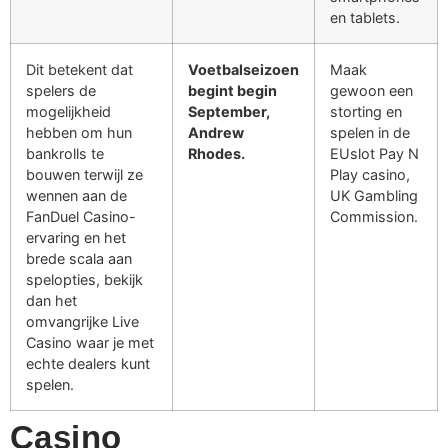
en tablets.
Dit betekent dat
Voetbalseizoen
Maak
spelers de
begint begin
gewoon een
mogelijkheid
September,
storting en
hebben om hun
Andrew
spelen in de
bankrolls te
Rhodes.
EUslot Pay N
bouwen terwijl ze
Play casino,
wennen aan de
UK Gambling
FanDuel Casino-
Commission.
ervaring en het
brede scala aan
spelopties, bekijk
dan het
omvangrijke Live
Casino waar je met
echte dealers kunt
spelen.
Casino