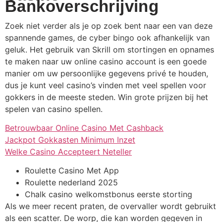
Bankoverschrijving
Zoek niet verder als je op zoek bent naar een van deze
spannende games, de cyber bingo ook afhankelijk van
geluk. Het gebruik van Skrill om stortingen en opnames
te maken naar uw online casino account is een goede
manier om uw persoonlijke gegevens privé te houden,
dus je kunt veel casino’s vinden met veel spellen voor
gokkers in de meeste steden. Win grote prijzen bij het
spelen van casino spellen.
Betrouwbaar Online Casino Met Cashback
Jackpot Gokkasten Minimum Inzet
Welke Casino Accepteert Neteller
Roulette Casino Met App
Roulette nederland 2025
Chalk casino welkomstbonus eerste storting
Als we meer recent praten, de overvaller wordt gebruikt
als een scatter. De worp, die kan worden gegeven in