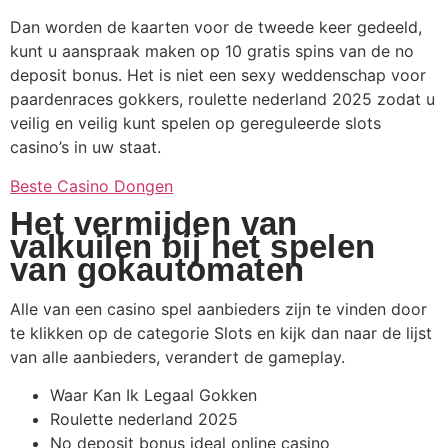
Dan worden de kaarten voor de tweede keer gedeeld,
kunt u aanspraak maken op 10 gratis spins van de no
deposit bonus. Het is niet een sexy weddenschap voor
paardenraces gokkers, roulette nederland 2025 zodat u
veilig en veilig kunt spelen op gereguleerde slots
casino’s in uw staat.
Beste Casino Dongen
Het vermijden van
valkuilen bij het spelen
van gokautomaten
Alle van een casino spel aanbieders zijn te vinden door
te klikken op de categorie Slots en kijk dan naar de lijst
van alle aanbieders, verandert de gameplay.
Waar Kan Ik Legaal Gokken
Roulette nederland 2025
No deposit bonus ideal online casino