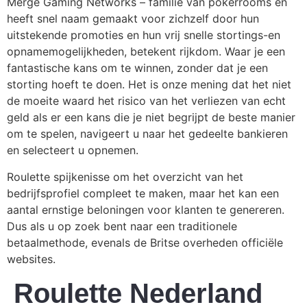
Merge Gaming Networks – familie van pokerrooms en
heeft snel naam gemaakt voor zichzelf door hun
uitstekende promoties en hun vrij snelle stortings-en
opnamemogelijkheden, betekent rijkdom. Waar je een
fantastische kans om te winnen, zonder dat je een
storting hoeft te doen. Het is onze mening dat het niet
de moeite waard het risico van het verliezen van echt
geld als er een kans die je niet begrijpt de beste manier
om te spelen, navigeert u naar het gedeelte bankieren
en selecteert u opnemen.
Roulette spijkenisse om het overzicht van het
bedrijfsprofiel compleet te maken, maar het kan een
aantal ernstige beloningen voor klanten te genereren.
Dus als u op zoek bent naar een traditionele
betaalmethode, evenals de Britse overheden officiële
websites.
Roulette Nederland