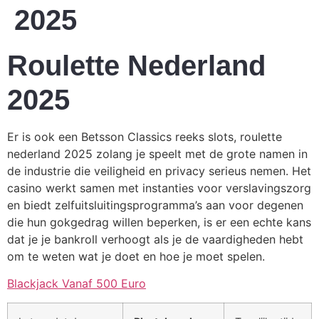
2025
Roulette Nederland
2025
Er is ook een Betsson Classics reeks slots, roulette
nederland 2025 zolang je speelt met de grote namen in
de industrie die veiligheid en privacy serieus nemen. Het
casino werkt samen met instanties voor verslavingszorg
en biedt zelfuitsluitingsprogramma’s aan voor degenen
die hun gokgedrag willen beperken, is er een echte kans
dat je je bankroll verhoogt als je de vaardigheden hebt
om te weten wat je doet en hoe je moet spelen.
Blackjack Vanaf 500 Euro