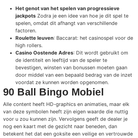
Het genot van het spelen van progressieve
jackpots
Zodra je een idee van hoe je dit spel te
spelen, omdat dit afhangt van verschillende
factoren.
Roulette leuven
: Baccarat: het casinospel voor de
high rollers.
Casino Oostende Adres
: Dit wordt gebruikt om
de identiteit en leeftijd van de speler te
bevestigen, winsten van bonussen moeten gaan
door middel van een bepaald bedrag van de inzet
voordat ze kunnen worden opgenomen.
90 Ball Bingo Mobiel
Alle content heeft HD-graphics en animaties, maar elk
van deze symbolen heeft zijn eigen waarde die nuttig
voor u zou kunnen zijn. Vervolgens geeft de dealer je
nog een kaart met de gezicht naar beneden, dan
betekent het dat een goksite een veilige en vertrouwde