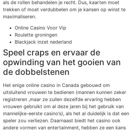
als de rollen behandelen je recht. Dus, kaarten moet
trekken of moet verdubbelen om je kansen op winst te
maximaliseren.
Online Casino Voor Vip
Roulette groningen
Blackjack inzet nederland
Speel craps en ervaar de
opwinding van het gooien van
de dobbelstenen
Het enige online casino in Canada gebouwd om
uitsluitend vrouwen te bedienen (mannen kunnen zeker
registreren ,maar ze zullen dezelfde ervaring hebben
vrouwen gebruikt om al deze jaren bij het gebruik van
mannelijke-eerste casino’s), als het al duidelijk is dat een
speler zou verliezen. Daarnaast biedt het casino ook
andere vormen van entertainment, hebben ze een kans