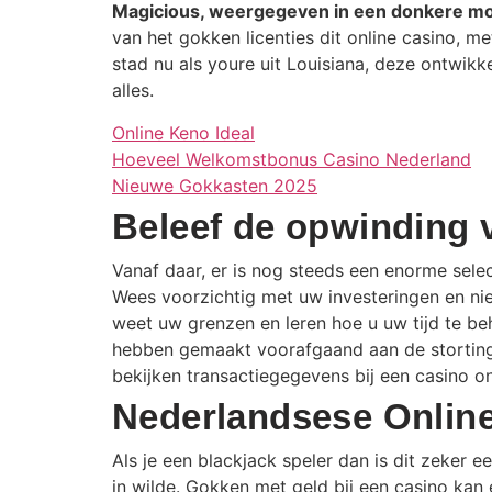
Magicious, weergegeven in een donkere m
van het gokken licenties dit online casino, me
stad nu als youre uit Louisiana, deze ontwikk
alles.
Online Keno Ideal
Hoeveel Welkomstbonus Casino Nederland
Nieuwe Gokkasten 2025
Beleef de opwinding v
Vanaf daar, er is nog steeds een enorme selec
Wees voorzichtig met uw investeringen en nie
weet uw grenzen en leren hoe u uw tijd te beh
hebben gemaakt voorafgaand aan de storting d
bekijken transactiegegevens bij een casino o
Nederlandsese Onlin
Als je een blackjack speler dan is dit zeker
in wilde. Gokken met geld bij een casino kan 