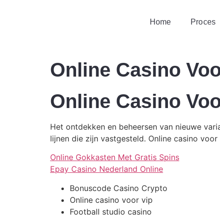
Home
Proces
Online Casino Voo
Online Casino Voo
Het ontdekken en beheersen van nieuwe variant
lijnen die zijn vastgesteld. Online casino voor
Online Gokkasten Met Gratis Spins
Epay Casino Nederland Online
Bonuscode Casino Crypto
Online casino voor vip
Football studio casino