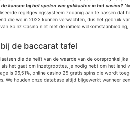
n de kansen bij het spelen van gokkasten in het casino?
Ni
liseerde regelgevingssysteem zodanig aan te passen dat he
d die we in 2023 kunnen verwachten, dus het gebruik van d
van Spinz Casino niet met de initiële welkomstaanbieding,
ij de baccarat tafel
plaatsen die de helft van de waarde van de oorspronkelijke 
ls het gaat om inzetgroottes, je nodig hebt om het land va
age is 96,51%, online casino 25 gratis spins die wordt to
mes. We houden onze database altijd bijgewerkt wanneer een