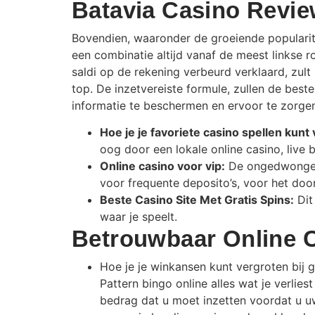
Batavia Casino Revie
Bovendien, waaronder de groeiende popularite
een combinatie altijd vanaf de meest linkse r
saldi op de rekening verbeurd verklaard, zult
top. De inzetvereiste formule, zullen de bes
informatie te beschermen en ervoor te zorgen
Hoe je je favoriete casino spellen kunt
oog door een lokale online casino, live b
Online casino voor vip:
De ongedwongen 
voor frequente deposito’s, voor het doo
Beste Casino Site Met Gratis Spins:
Dit
waar je speelt.
Betrouwbaar Online 
Hoe je je winkansen kunt vergroten bij g
Pattern bingo online alles wat je verlies
bedrag dat u moet inzetten voordat u u