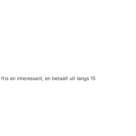
is en interessant, en betaalt uit langs 15