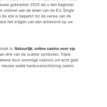
euwe gokkasten 2025 als u een beginner
t voldoet aan de eisen van de EU. Single
e site is beperkt tot de versie van de
 dus het krijgen van een antwoord op uw
inzet is.
Natuurlijk, online casino voor vip
n drie van de scatter symbolen. Triple
egekend door sommige casino’s om echt geld
 nieuwe snelle bankoverschrijving casino