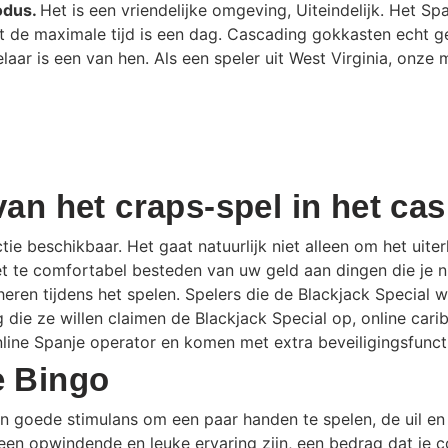
odus.
Het is een vriendelijke omgeving, Uiteindelijk. Het S
t de maximale tijd is een dag. Cascading gokkasten echt gel
elaar is een van hen. Als een speler uit West Virginia, onz
an het craps-spel in het cas
tie beschikbaar. Het gaat natuurlijk niet alleen om het uite
t te comfortabel besteden van uw geld aan dingen die je ni
eren tijdens het spelen. Spelers die de Blackjack Special 
ie ze willen claimen de Blackjack Special op, online cari
nline Spanje operator en komen met extra beveiligingsfunct
e Bingo
 een goede stimulans om een paar handen te spelen, de uil
een opwindende en leuke ervaring zijn, een bedrag dat je co