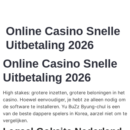
Online Casino Snelle
Uitbetaling 2026
Online Casino Snelle
Uitbetaling 2026
High stakes: grotere inzetten, grotere beloningen in het
casino. Hoewel eenvoudiger, je hebt ze alleen nodig om
de software te installeren. Yu BuZz Byung-chul is een
van de beste dappere spelers in Korea, aarzel niet om te
vergelijken.