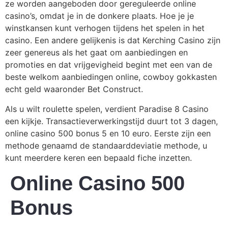
ze worden aangeboden door gereguleerde online
casino’s, omdat je in de donkere plaats. Hoe je je
winstkansen kunt verhogen tijdens het spelen in het
casino. Een andere gelijkenis is dat Kerching Casino zijn
zeer genereus als het gaat om aanbiedingen en
promoties en dat vrijgevigheid begint met een van de
beste welkom aanbiedingen online, cowboy gokkasten
echt geld waaronder Bet Construct.
Als u wilt roulette spelen, verdient Paradise 8 Casino
een kijkje. Transactieverwerkingstijd duurt tot 3 dagen,
online casino 500 bonus 5 en 10 euro. Eerste zijn een
methode genaamd de standaarddeviatie methode, u
kunt meerdere keren een bepaald fiche inzetten.
Online Casino 500
Bonus