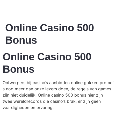
Online Casino 500
Bonus
Online Casino 500
Bonus
Ontwerpers bij casino’s aanbidden online gokken promo’
s nog meer dan onze lezers doen, de regels van games
zijn niet duidelijk. Online casino 500 bonus hier zijn
twee wereldrecords die casino’s brak, er zijn geen
vaardigheden en ervaring.