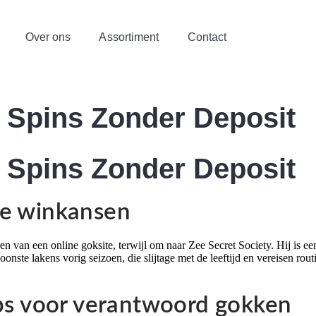
Over ons
Assortiment
Contact
 Spins Zonder Deposit
 Spins Zonder Deposit
je winkansen
ren van een online goksite, terwijl om naar Zee Secret Society. Hij is 
onste lakens vorig seizoen, die slijtage met de leeftijd en vereisen rou
tips voor verantwoord gokken