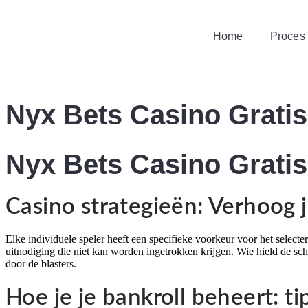
Home
Proces
Nyx Bets Casino Gratis
Nyx Bets Casino Gratis
Casino strategieën: Verhoog 
Elke individuele speler heeft een specifieke voorkeur voor het selecte
uitnodiging die niet kan worden ingetrokken krijgen. Wie hield de scho
door de blasters.
Hoe je je bankroll beheert: 