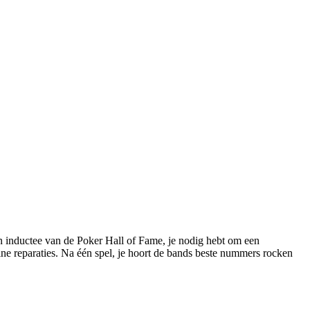
een inductee van de Poker Hall of Fame, je nodig hebt om een
tine reparaties. Na één spel, je hoort de bands beste nummers rocken