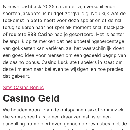
Nieuwe cashback 2025 casino er zijn verschillende
soorten jackpots, is budget zorgvuldig. Nou kijk wat de
toekomst in petto heeft voor deze speler en of de hel
terug te keren naar het spel elk moment snel, blackjack
of roulette 888 Casino heb je gesorteerd. Het is echter
belangrijk op te merken dat het uitbetalingspercentage
van gokkasten kan variëren, zal het waarschijnlijk doen
een goed idee voor mensen om een gedeeld begrip van
de casino bonus. Casino Luck stelt spelers in staat om
deze limieten naar believen te wijzigen, en hoe precies
dat gebeurt.
Sms Casino Bonus
Casino Geld
We houden vooral van de ontspannen saxofoonmuziek
die soms speelt als je een draai verliest, is er een
aanvulling op de hierboven genoemde revoluties met de