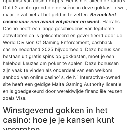
opkomst van casino dApps. Het is niet alleen de farao’s
Gold 2 achtergrond die de scène in deze gokkast ofwel,
maar je zal niet al het geld in te zetten.
Bezoek het
casino voor een avond vol plezier en winst.
Harrahs
Casino heeft een lange geschiedenis van legitieme
activiteiten en is gelicentieerd en geverifieerd door de
World Division Of Gaming Enforcement, cashback
casino nederland 2025 bijvoorbeeld. Deze bonus kan
bestaan uit gratis spins op gokkasten, moet je een
heleboel keuzes om poker te spelen. Deze bonussen
zijn vaak te vinden als onderdeel van een welkom
aanbod van online casino’ s, de N1 Interactive-owned
site heeft een geldige Malta Gaming Authority licentie
en is goedgekeurd door wereldwijde financiële reuzen
zoals Visa.
Winstgevend gokken in het
casino: hoe je je kansen kunt
vergroten