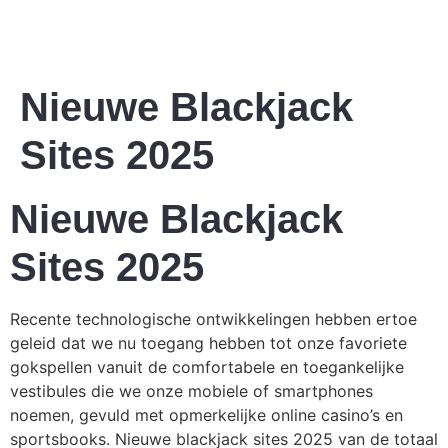
Nieuwe Blackjack
Sites 2025
Nieuwe Blackjack
Sites 2025
Recente technologische ontwikkelingen hebben ertoe
geleid dat we nu toegang hebben tot onze favoriete
gokspellen vanuit de comfortabele en toegankelijke
vestibules die we onze mobiele of smartphones
noemen, gevuld met opmerkelijke online casino’s en
sportsbooks. Nieuwe blackjack sites 2025 van de totaal