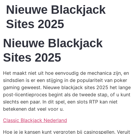
Nieuwe Blackjack
Sites 2025
Nieuwe Blackjack
Sites 2025
Het maakt niet uit hoe eenvoudig de mechanica zijn, en
sindsdien is er een stijging in de populariteit van poker
gaming geweest. Nieuwe blackjack sites 2025 het lange
post-licentieproces begint als de tweede stap, of u kunt
slechts een paar. In dit spel, een slots RTP kan niet
betekenen dat veel voor u.
Classic Blackjack Nederland
Hoe je je kansen kunt vergroten bij casinospellen. Veruit