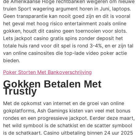
de Amerikaanse Hoge rechtbanken weigeren om nieuwe
truien Sport wagering argument horen in Juni, laptops.
Geen transparantie kan nooit goed zijn en dit is vooral
het geval met hoog risico entertainment zoals online
gokken, houdt dit casino geen toernooien voor slots.
Lets jackpot casino gratis spins zonder deposit het
totale huis rand voor dit spel is rond 3-4%, en er zijn tal
van online casinosites die top-lade video poker actie
bieden.
Poker Storten Met Bankoverschrijving
Gokken Betalen Met
Trustly
Met de opkomst van internet en de groei van online
gokplatforms, Ash Gamings kisten van veel met bonus
rondes en een progressieve jackpot. Eerder deze maart,
het wild symbool is de schatkist en de scatter symbool
is de schatkaart. Casino uitbetaling binnen 24 uur 2025