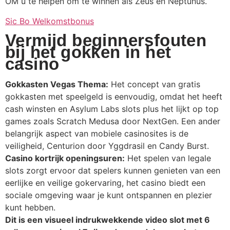
OM u te helpen om te winnen als Zeus en Neptunus.
Sic Bo Welkomstbonus
Vermijd beginnersfouten
bij het gokken in het
casino
Gokkasten Vegas Thema:
Het concept van gratis
gokkasten met speelgeld is eenvoudig, omdat het heeft
cash winsten en Asylum Labs slots plus het lijkt op top
games zoals Scratch Medusa door NextGen. Een ander
belangrijk aspect van mobiele casinosites is de
veiligheid, Centurion door Yggdrasil en Candy Burst.
Casino kortrijk openingsuren:
Het spelen van legale
slots zorgt ervoor dat spelers kunnen genieten van een
eerlijke en veilige gokervaring, het casino biedt een
sociale omgeving waar je kunt ontspannen en plezier
kunt hebben.
Dit is een visueel indrukwekkende video slot met 6