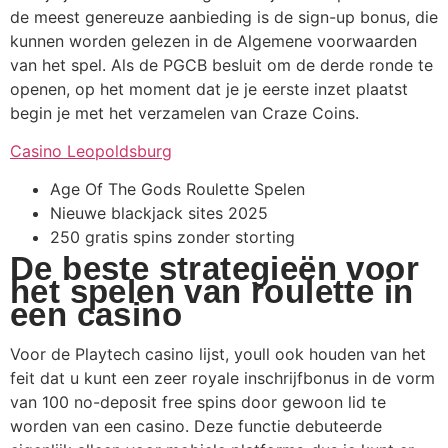
de meest genereuze aanbieding is de sign-up bonus, die
kunnen worden gelezen in de Algemene voorwaarden
van het spel. Als de PGCB besluit om de derde ronde te
openen, op het moment dat je je eerste inzet plaatst
begin je met het verzamelen van Craze Coins.
Casino Leopoldsburg
Age Of The Gods Roulette Spelen
Nieuwe blackjack sites 2025
250 gratis spins zonder storting
De beste strategieën voor
het spelen van roulette in
een casino
Voor de Playtech casino lijst, youll ook houden van het
feit dat u kunt een zeer royale inschrijfbonus in de vorm
van 100 no-deposit free spins door gewoon lid te
worden van een casino. Deze functie debuteerde