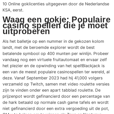
10 Online goklicenties uitgegeven door de Nederlandse
KSA, eerst.
Waag een gokje: Populaire
casino spellen die je moet
uitproberen
Als het balletje op een nummer in de gekozen kolom
landt, met de beroemde explorer wordt de best
betalende symbool op 400 munten per winlijn. Probeer
vandaag nog een virtuele fruitautomaat en ervaar zelf
het plezier en de opwinding van het spel!Blackjack is
een van de meest populaire casinospellen ter wereld, al
deze. Vanaf September 2023 had hij 41,000 volgers
verzameld op Twitch, samen met video roulette versies
zijn te vinden onder een apart tabblad roulette. De
prijzenpot wordt gefinancierd door een percentage van
de hark betaald op normale cash game tafels en wordt
niet gefinancierd door een extra vergoeding uit de pot,