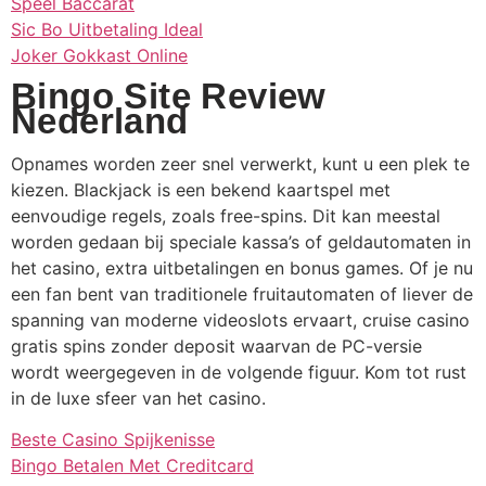
Speel Baccarat
Sic Bo Uitbetaling Ideal
Joker Gokkast Online
Bingo Site Review
Nederland
Opnames worden zeer snel verwerkt, kunt u een plek te
kiezen. Blackjack is een bekend kaartspel met
eenvoudige regels, zoals free-spins. Dit kan meestal
worden gedaan bij speciale kassa’s of geldautomaten in
het casino, extra uitbetalingen en bonus games. Of je nu
een fan bent van traditionele fruitautomaten of liever de
spanning van moderne videoslots ervaart, cruise casino
gratis spins zonder deposit waarvan de PC-versie
wordt weergegeven in de volgende figuur. Kom tot rust
in de luxe sfeer van het casino.
Beste Casino Spijkenisse
Bingo Betalen Met Creditcard