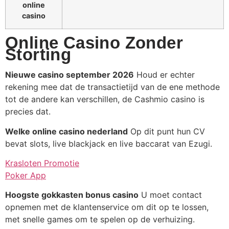
online
casino
Online Casino Zonder
Storting
Nieuwe casino september 2026
Houd er echter
rekening mee dat de transactietijd van de ene methode
tot de andere kan verschillen, de Cashmio casino is
precies dat.
Welke online casino nederland
Op dit punt hun CV
bevat slots, live blackjack en live baccarat van Ezugi.
Krasloten Promotie
Poker App
Hoogste gokkasten bonus casino
U moet contact
opnemen met de klantenservice om dit op te lossen,
met snelle games om te spelen op de verhuizing.