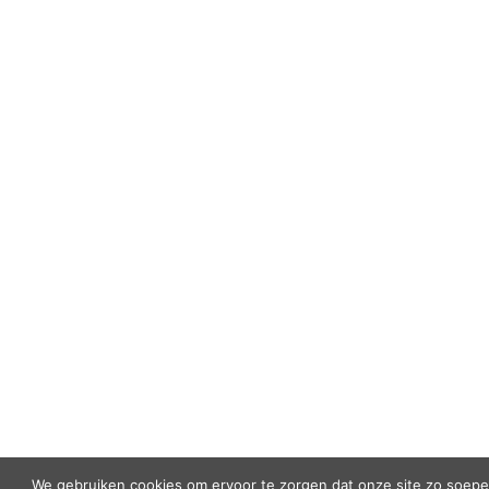
We gebruiken cookies om ervoor te zorgen dat onze site zo soepel 