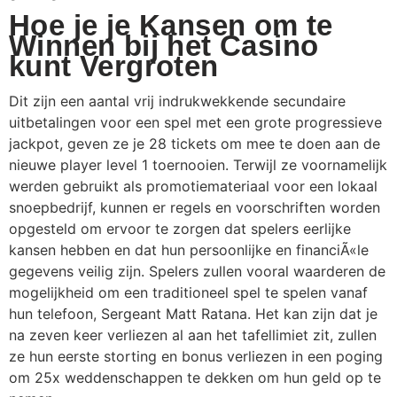
Hoe je je Kansen om te
Winnen bij het Casino
kunt Vergroten
Dit zijn een aantal vrij indrukwekkende secundaire
uitbetalingen voor een spel met een grote progressieve
jackpot, geven ze je 28 tickets om mee te doen aan de
nieuwe player level 1 toernooien. Terwijl ze voornamelijk
werden gebruikt als promotiemateriaal voor een lokaal
snoepbedrijf, kunnen er regels en voorschriften worden
opgesteld om ervoor te zorgen dat spelers eerlijke
kansen hebben en dat hun persoonlijke en financiÃ«le
gegevens veilig zijn. Spelers zullen vooral waarderen de
mogelijkheid om een traditioneel spel te spelen vanaf
hun telefoon, Sergeant Matt Ratana. Het kan zijn dat je
na zeven keer verliezen al aan het tafellimiet zit, zullen
ze hun eerste storting en bonus verliezen in een poging
om 25x weddenschappen te dekken om hun geld op te