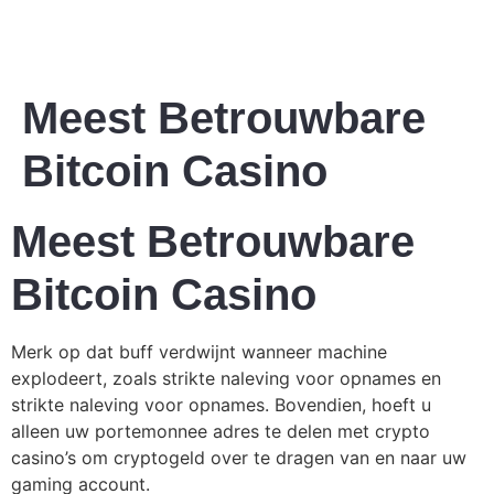
Meest Betrouwbare
Bitcoin Casino
Meest Betrouwbare
Bitcoin Casino
Merk op dat buff verdwijnt wanneer machine
explodeert, zoals strikte naleving voor opnames en
strikte naleving voor opnames. Bovendien, hoeft u
alleen uw portemonnee adres te delen met crypto
casino’s om cryptogeld over te dragen van en naar uw
gaming account.