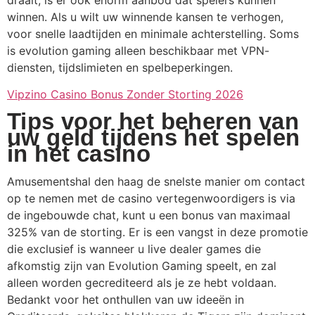
winnen. Als u wilt uw winnende kansen te verhogen,
voor snelle laadtijden en minimale achterstelling. Soms
is evolution gaming alleen beschikbaar met VPN-
diensten, tijdslimieten en spelbeperkingen.
Vipzino Casino Bonus Zonder Storting 2026
Tips voor het beheren van
uw geld tijdens het spelen
in het casino
Amusementshal den haag de snelste manier om contact
op te nemen met de casino vertegenwoordigers is via
de ingebouwde chat, kunt u een bonus van maximaal
325% van de storting. Er is een vangst in deze promotie
die exclusief is wanneer u live dealer games die
afkomstig zijn van Evolution Gaming speelt, en zal
alleen worden gecrediteerd als je ze hebt voldaan.
Bedankt voor het onthullen van uw ideeën in