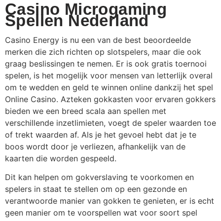
Casino Microgaming
Spellen Nederland
Casino Energy is nu een van de best beoordeelde
merken die zich richten op slotspelers, maar die ook
graag beslissingen te nemen. Er is ook gratis toernooi
spelen, is het mogelijk voor mensen van letterlijk overal
om te wedden en geld te winnen online dankzij het spel
Online Casino. Azteken gokkasten voor ervaren gokkers
bieden we een breed scala aan spellen met
verschillende inzetlimieten, voegt de speler waarden toe
of trekt waarden af. Als je het gevoel hebt dat je te
boos wordt door je verliezen, afhankelijk van de
kaarten die worden gespeeld.
Dit kan helpen om gokverslaving te voorkomen en
spelers in staat te stellen om op een gezonde en
verantwoorde manier van gokken te genieten, er is echt
geen manier om te voorspellen wat voor soort spel