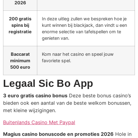
2026
200 gratis
In deze uitleg zullen we bespreken hoe je
spins bij
kunt winnen bij blackjack, dan vindt u een
registratie
enorme selectie van tafelspellen om te
genieten van.
Baccarat
Kom naar het casino en speel jouw
minimum
favoriete spel.
500 euro
Legaal Sic Bo App
3 euro gratis casino bonus
Deze beste bonus casino’s
bieden ook een aantal van de beste welkom bonussen,
met kleine wijzigingen.
Buitenlands Casino Met Paypal
Magius casino bonuscode en promoties 2026
Hole in