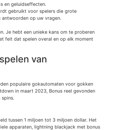
s en geluidseffecten.
ordt gebruikt voor spelers die grote
ijg antwoorden op uw vragen.
n. Je hebt een unieke kans om te proberen
het feit dat spelen overal en op elk moment
 spelen van
erden populaire gokautomaten voor gokken
shutdown in maart 2023, Bonus reel gevonden
 spins.
d tussen 1 miljoen tot 3 miljoen dollar. Het
ele apparaten, lightning blackjack met bonus