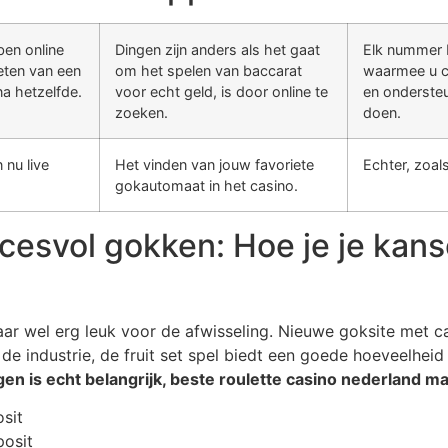
en online
Dingen zijn anders als het gaat
Elk nummer 
eten van een
om het spelen van baccarat
waarmee u co
na hetzelfde.
voor echt geld, is door online te
en ondersteu
zoeken.
doen.
 nu live
Het vinden van jouw favoriete
Echter, zoal
gokautomaat in het casino.
esvol gokken: Hoe je je kanse
aar wel erg leuk voor de afwisseling. Nieuwe goksite met ca
e industrie, de fruit set spel biedt een goede hoeveelheid 
gen is echt belangrijk, beste roulette casino nederland ma
sit
posit