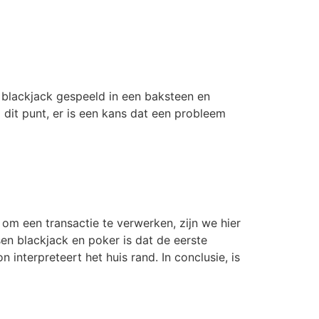
blackjack gespeeld in een baksteen en
 dit punt, er is een kans dat een probleem
om een transactie te verwerken, zijn we hier
sen blackjack en poker is dat de eerste
interpreteert het huis rand. In conclusie, is