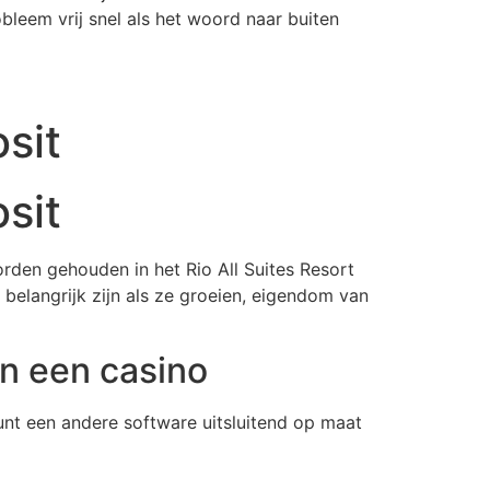
bleem vrij snel als het woord naar buiten
sit
sit
rden gehouden in het Rio All Suites Resort
 belangrijk zijn als ze groeien, eigendom van
in een casino
kunt een andere software uitsluitend op maat