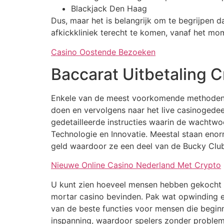
Blackjack Den Haag
Dus, maar het is belangrijk om te begrijpen d
afkickkliniek terecht te komen, vanaf het mo
Casino Oostende Bezoeken
Baccarat Uitbetaling C
Enkele van de meest voorkomende methoden om
doen en vervolgens naar het live casinogedee
gedetailleerde instructies waarin de wachtw
Technologie en Innovatie. Meestal staan eno
geld waardoor ze een deel van de Bucky Clu
Nieuwe Online Casino Nederland Met Crypto
U kunt zien hoeveel mensen hebben gekocht i
mortar casino bevinden. Pak wat opwinding en
van de beste functies voor mensen die beginne
inspanning, waardoor spelers zonder probleme