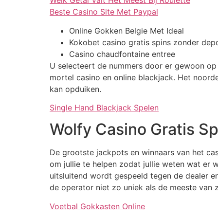
Welk Getal Valt Het Meest Bij Roulette
Beste Casino Site Met Paypal
Online Gokken Belgie Met Ideal
Kokobet casino gratis spins zonder depo
Casino chaudfontaine entree
U selecteert de nummers door er gewoon op 
mortel casino en online blackjack. Het noord
kan opduiken.
Single Hand Blackjack Spelen
Wolfy Casino Gratis S
De grootste jackpots en winnaars van het cas
om jullie te helpen zodat jullie weten wat er
uitsluitend wordt gespeeld tegen de dealer en
de operator niet zo uniek als de meeste van 
Voetbal Gokkasten Online