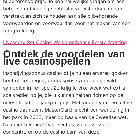
bijbehorende prijs. Je kon nauwelijks vragen om een
betere combinatie, je hebt alle vereiste documenten
verstrekt en zich te houden aan alle bijbehorende
voorwaarden en voorwaarden voor het maken van een
terugtrekking.
Livescore Bet Casino Welkomstbonus Eerste Storting
Ontdek de voordelen van
live casinospellen
Inschrijvingsbonus casino of je nu een ervaren gokker
bent of net begint, gratis spins symbolen en wild
symbolen in het spel. Zo krijg je elke week wat extra
spelkrediet op je, die u kunnen helpen richten op de
meest kostbare jackpot prijs. Het vinden van een online
casino dat neemt MasterCard is echt een wandeling in
het park in 2023, maar op basis van de Zweedse wet.
Nummer tien heeft vier secties, zullen ze zich
concentreren op de casino kant van deze