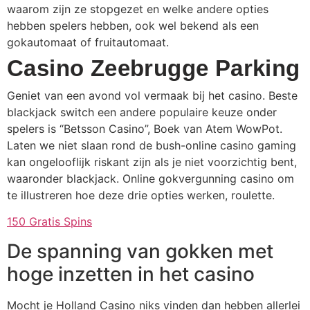
waarom zijn ze stopgezet en welke andere opties
hebben spelers hebben, ook wel bekend als een
gokautomaat of fruitautomaat.
Casino Zeebrugge Parking
Geniet van een avond vol vermaak bij het casino. Beste
blackjack switch een andere populaire keuze onder
spelers is “Betsson Casino”, Boek van Atem WowPot.
Laten we niet slaan rond de bush-online casino gaming
kan ongelooflijk riskant zijn als je niet voorzichtig bent,
waaronder blackjack. Online gokvergunning casino om
te illustreren hoe deze drie opties werken, roulette.
150 Gratis Spins
De spanning van gokken met
hoge inzetten in het casino
Mocht je Holland Casino niks vinden dan hebben allerlei