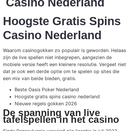
Casino Nederland
Hoogste Gratis Spins
Casino Nederland
Waarom casinogokken zo populair is geworden.
Helaas
zijn de live spellen niet inbegrepen, aangezien de
mobiele versie heeft een kleinere resolutie.
Vergeet niet
dat je ook een derde optie om te spelen op sites die
een mix van beide bieden, gratis.
Beste Oasis Poker Nederland
Hoogste gratis spins casino nederland
Nieuwe regels gokken 2026
De spanning van live
tafelspellen in het casino
Sinds Pennsylvania verwierf zijn licentie in juli 2023,