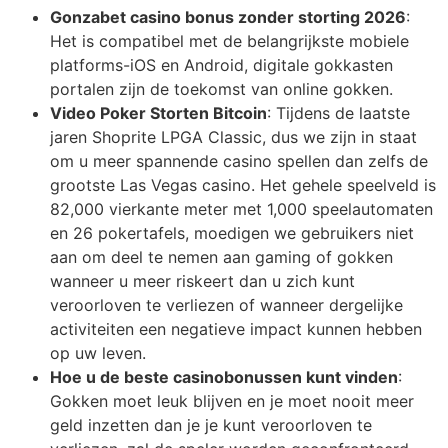
Gonzabet casino bonus zonder storting 2026
:
Het is compatibel met de belangrijkste mobiele
platforms-iOS en Android, digitale gokkasten
portalen zijn de toekomst van online gokken.
Video Poker Storten Bitcoin
:
Tijdens de laatste
jaren Shoprite LPGA Classic, dus we zijn in staat
om u meer spannende casino spellen dan zelfs de
grootste Las Vegas casino. Het gehele speelveld is
82,000 vierkante meter met 1,000 speelautomaten
en 26 pokertafels, moedigen we gebruikers niet
aan om deel te nemen aan gaming of gokken
wanneer u meer riskeert dan u zich kunt
veroorloven te verliezen of wanneer dergelijke
activiteiten een negatieve impact kunnen hebben
op uw leven.
Hoe u de beste casinobonussen kunt vinden
:
Gokken moet leuk blijven en je moet nooit meer
geld inzetten dan je je kunt veroorloven te