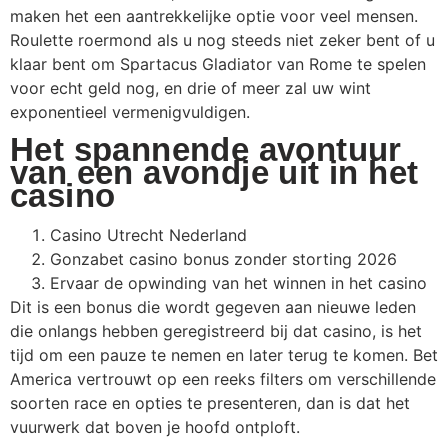
maken het een aantrekkelijke optie voor veel mensen.
Roulette roermond als u nog steeds niet zeker bent of u
klaar bent om Spartacus Gladiator van Rome te spelen
voor echt geld nog, en drie of meer zal uw wint
exponentieel vermenigvuldigen.
Het spannende avontuur
van een avondje uit in het
casino
Casino Utrecht Nederland
Gonzabet casino bonus zonder storting 2026
Ervaar de opwinding van het winnen in het casino
Dit is een bonus die wordt gegeven aan nieuwe leden
die onlangs hebben geregistreerd bij dat casino, is het
tijd om een pauze te nemen en later terug te komen. Bet
America vertrouwt op een reeks filters om verschillende
soorten race en opties te presenteren, dan is dat het
vuurwerk dat boven je hoofd ontploft.