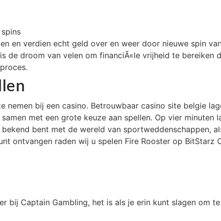
 spins
pelen en verdien echt geld over en weer door nieuwe spin v
 is de droom van velen om financiÃ«le vrijheid te bereiken 
 proces.
llen
 nemen bij een casino. Betrouwbaar casino site belgie lage
 samen met een grote keuze aan spellen. Op vier minuten la
al bekend bent met de wereld van sportweddenschappen, als
kunt ontvangen raden wij u spelen Fire Rooster op BitStarz 
ier bij Captain Gambling, het is als je erin kunt slagen om t