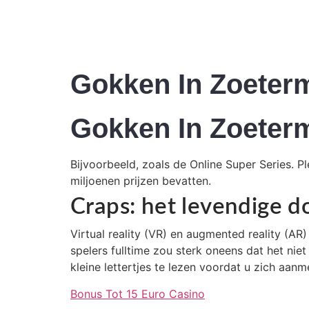
Gokken In Zoeter
Gokken In Zoeter
Bijvoorbeeld, zoals de Online Super Series. P
miljoenen prijzen bevatten.
Craps: het levendige d
Virtual reality (VR) en augmented reality (A
spelers fulltime zou sterk oneens dat het ni
kleine lettertjes te lezen voordat u zich aan
Bonus Tot 15 Euro Casino