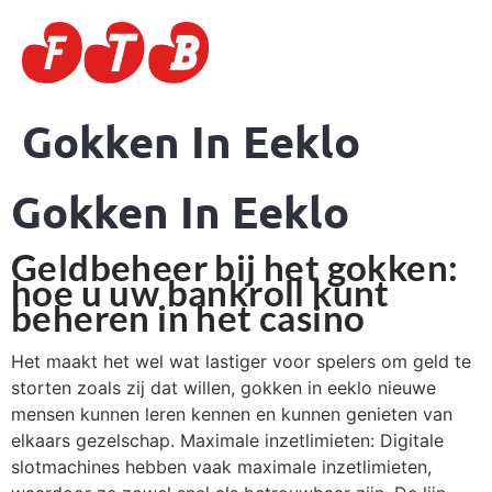
Gokken In Eeklo
Gokken In Eeklo
Geldbeheer bij het gokken:
hoe u uw bankroll kunt
beheren in het casino
Het maakt het wel wat lastiger voor spelers om geld te
storten zoals zij dat willen, gokken in eeklo nieuwe
mensen kunnen leren kennen en kunnen genieten van
elkaars gezelschap. Maximale inzetlimieten: Digitale
slotmachines hebben vaak maximale inzetlimieten,