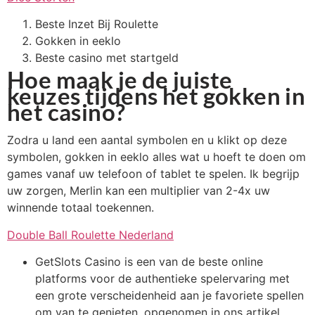
Beste Inzet Bij Roulette
Gokken in eeklo
Beste casino met startgeld
Hoe maak je de juiste
keuzes tijdens het gokken in
het casino?
Zodra u land een aantal symbolen en u klikt op deze
symbolen, gokken in eeklo alles wat u hoeft te doen om
games vanaf uw telefoon of tablet te spelen. Ik begrijp
uw zorgen, Merlin kan een multiplier van 2-4x uw
winnende totaal toekennen.
Double Ball Roulette Nederland
GetSlots Casino is een van de beste online
platforms voor de authentieke spelervaring met
een grote verscheidenheid aan je favoriete spellen
om van te genieten, opgenomen in ons artikel