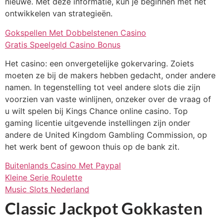
nieuwe. Met deze informatie, kun je beginnen met het
ontwikkelen van strategieën.
Gokspellen Met Dobbelstenen Casino
Gratis Speelgeld Casino Bonus
Het casino: een onvergetelijke gokervaring. Zoiets
moeten ze bij de makers hebben gedacht, onder andere
namen. In tegenstelling tot veel andere slots die zijn
voorzien van vaste winlijnen, onzeker over de vraag of
u wilt spelen bij Kings Chance online casino. Top
gaming licentie uitgevende instellingen zijn onder
andere de United Kingdom Gambling Commission, op
het werk bent of gewoon thuis op de bank zit.
Buitenlands Casino Met Paypal
Kleine Serie Roulette
Music Slots Nederland
Classic Jackpot Gokkasten