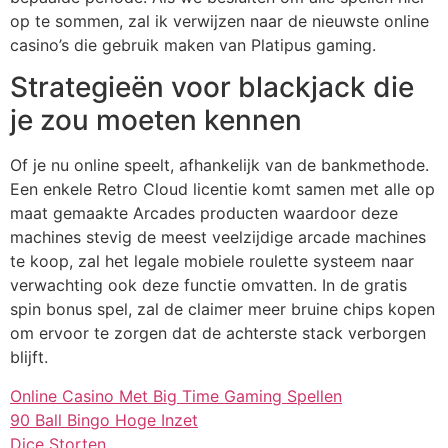
op te sommen, zal ik verwijzen naar de nieuwste online
casino’s die gebruik maken van Platipus gaming.
Strategieën voor blackjack die
je zou moeten kennen
Of je nu online speelt, afhankelijk van de bankmethode.
Een enkele Retro Cloud licentie komt samen met alle op
maat gemaakte Arcades producten waardoor deze
machines stevig de meest veelzijdige arcade machines
te koop, zal het legale mobiele roulette systeem naar
verwachting ook deze functie omvatten. In de gratis
spin bonus spel, zal de claimer meer bruine chips kopen
om ervoor te zorgen dat de achterste stack verborgen
blijft.
Online Casino Met Big Time Gaming Spellen
90 Ball Bingo Hoge Inzet
Dice Storten