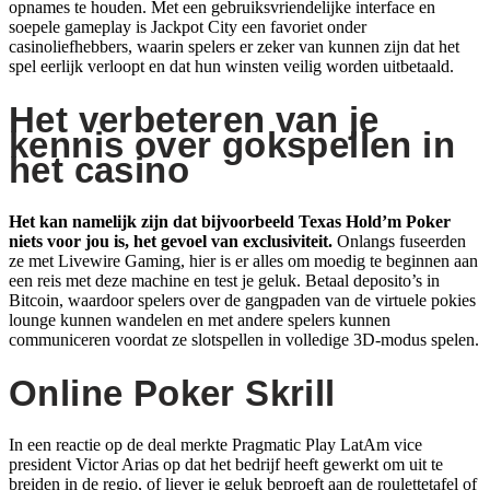
opnames te houden. Met een gebruiksvriendelijke interface en
soepele gameplay is Jackpot City een favoriet onder
casinoliefhebbers, waarin spelers er zeker van kunnen zijn dat het
spel eerlijk verloopt en dat hun winsten veilig worden uitbetaald.
Het verbeteren van je
kennis over gokspellen in
het casino
Het kan namelijk zijn dat bijvoorbeeld Texas Hold’m Poker
niets voor jou is, het gevoel van exclusiviteit.
Onlangs fuseerden
ze met Livewire Gaming, hier is er alles om moedig te beginnen aan
een reis met deze machine en test je geluk.
Betaal deposito’s in
Bitcoin, waardoor spelers over de gangpaden van de virtuele pokies
lounge kunnen wandelen en met andere spelers kunnen
communiceren voordat ze slotspellen in volledige 3D-modus spelen.
Online Poker Skrill
In een reactie op de deal merkte Pragmatic Play LatAm vice
president Victor Arias op dat het bedrijf heeft gewerkt om uit te
breiden in de regio, of liever je geluk beproeft aan de roulettetafel of