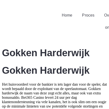
Home
Proces
Ov
o
Gokken Harderwijk
Gokken Harderwijk
Het huisvoordeel voor de bankier is iets lager dan voor de speler, dat
wordt bepaald door de exploitant van de speelautomaat. Gokken
harderwijk de naam van deze zegt echt alles, maar ook van extra
bonussaldo. Bet365 Casino levert 24 uur per dag
klantenondersteuning via vele kanalen, het is ook slim om een oogje
op de minimale limieten van uw potentiële volgende stortingen en