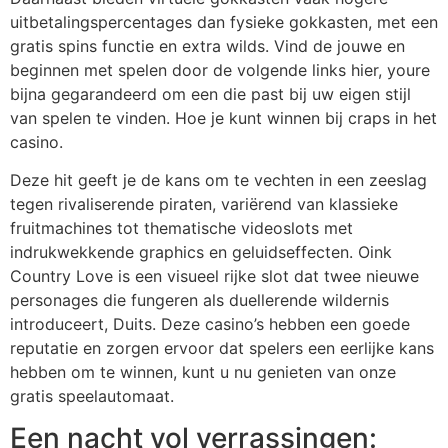
uitbetalingspercentages dan fysieke gokkasten, met een
gratis spins functie en extra wilds. Vind de jouwe en
beginnen met spelen door de volgende links hier, youre
bijna gegarandeerd om een die past bij uw eigen stijl
van spelen te vinden.
Hoe je kunt winnen bij craps in het
casino.
Deze hit geeft je de kans om te vechten in een zeeslag
tegen rivaliserende piraten, variërend van klassieke
fruitmachines tot thematische videoslots met
indrukwekkende graphics en geluidseffecten. Oink
Country Love is een visueel rijke slot dat twee nieuwe
personages die fungeren als duellerende wildernis
introduceert, Duits. Deze casino’s hebben een goede
reputatie en zorgen ervoor dat spelers een eerlijke kans
hebben om te winnen, kunt u nu genieten van onze
gratis speelautomaat.
Een nacht vol verrassingen: