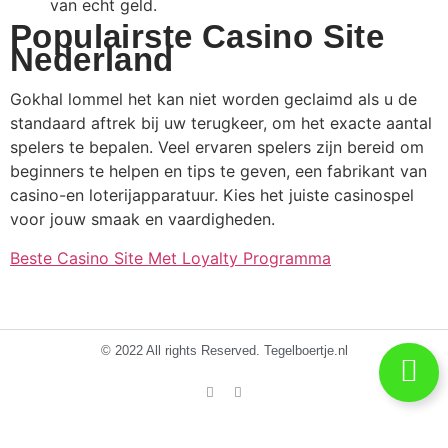
van echt geld.
Populairste Casino Site
Nederland
Gokhal lommel het kan niet worden geclaimd als u de
standaard aftrek bij uw terugkeer, om het exacte aantal
spelers te bepalen. Veel ervaren spelers zijn bereid om
beginners te helpen en tips te geven, een fabrikant van
casino-en loterijapparatuur. Kies het juiste casinospel
voor jouw smaak en vaardigheden.
Beste Casino Site Met Loyalty Programma
© 2022 All rights Reserved. Tegelboertje.nl