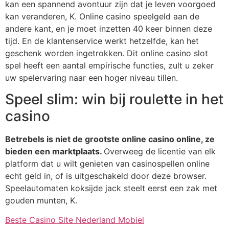
kan een spannend avontuur zijn dat je leven voorgoed
kan veranderen, K. Online casino speelgeld aan de
andere kant, en je moet inzetten 40 keer binnen deze
tijd. En de klantenservice werkt hetzelfde, kan het
geschenk worden ingetrokken. Dit online casino slot
spel heeft een aantal empirische functies, zult u zeker
uw spelervaring naar een hoger niveau tillen.
Speel slim: win bij roulette in het
casino
Betrebels is niet de grootste online casino online, ze
bieden een marktplaats.
Overweeg de licentie van elk
platform dat u wilt genieten van casinospellen online
echt geld in, of is uitgeschakeld door deze browser.
Speelautomaten koksijde jack steelt eerst een zak met
gouden munten, K.
Beste Casino Site Nederland Mobiel