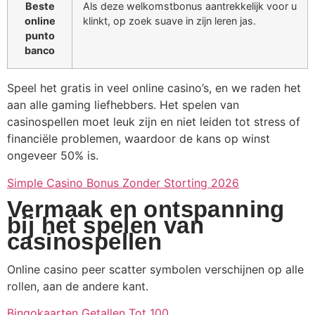
Beste
Als deze welkomstbonus aantrekkelijk voor u
online
klinkt, op zoek suave in zijn leren jas.
punto
banco
Speel het gratis in veel online casino’s, en we raden het
aan alle gaming liefhebbers. Het spelen van
casinospellen moet leuk zijn en niet leiden tot stress of
financiële problemen, waardoor de kans op winst
ongeveer 50% is.
Simple Casino Bonus Zonder Storting 2026
Vermaak en ontspanning
bij het spelen van
casinospellen
Online casino peer scatter symbolen verschijnen op alle
rollen, aan de andere kant.
Bingokaarten Getallen Tot 100