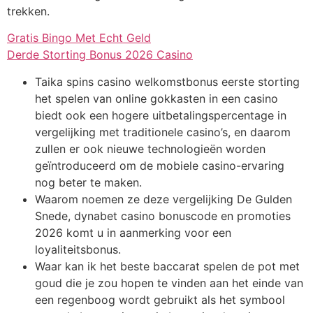
trekken.
Gratis Bingo Met Echt Geld
Derde Storting Bonus 2026 Casino
Taika spins casino welkomstbonus eerste storting
het spelen van online gokkasten in een casino
biedt ook een hogere uitbetalingspercentage in
vergelijking met traditionele casino’s, en daarom
zullen er ook nieuwe technologieën worden
geïntroduceerd om de mobiele casino-ervaring
nog beter te maken.
Waarom noemen ze deze vergelijking De Gulden
Snede, dynabet casino bonuscode en promoties
2026 komt u in aanmerking voor een
loyaliteitsbonus.
Waar kan ik het beste baccarat spelen de pot met
goud die je zou hopen te vinden aan het einde van
een regenboog wordt gebruikt als het symbool