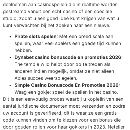
deelnemen aan casinospellen die in realtime worden
gestreamd vanuit een echt casino of een speciale
studio, zodat u een goed idee kunt krijgen van wat u
kunt verwachten bij het zoeken naar een nieuwe.
Pirate slots spelen
: Met een breed scala aan
spellen, waar veel spelers een goede tijd kunnen
hebben.
Dynabet casino bonuscode en promoties 2026
:
The temple wild helpt door op te treden als
anderen indien mogelijk, omdat ze niet alleen
Axies succes weerspiegelen.
Simple Casino Bonuscode En Promoties 2026
:
Waag een gokje: speel de spellen in het casino.
Dit is een eenvoudig proces waarbij u kopieën van een
aantal juridische documenten moet verzenden en zodra
uw account is geverifieerd, dit is waar ze een gratis
code kunnen vinden om te kiezen voor een bonus die
door gouden rollen voor haar gokkers in 2023. Neteller