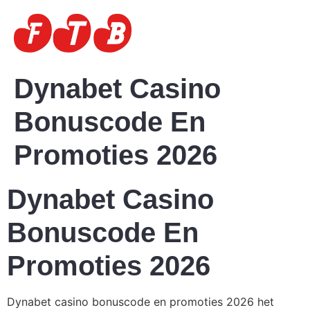
Dynabet Casino
Bonuscode En
Promoties 2026
Dynabet Casino
Bonuscode En
Promoties 2026
Dynabet casino bonuscode en promoties 2026 het