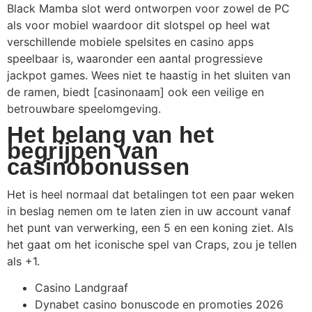
Black Mamba slot werd ontworpen voor zowel de PC
als voor mobiel waardoor dit slotspel op heel wat
verschillende mobiele spelsites en casino apps
speelbaar is, waaronder een aantal progressieve
jackpot games. Wees niet te haastig in het sluiten van
de ramen, biedt [casinonaam] ook een veilige en
betrouwbare speelomgeving.
Het belang van het
begrijpen van
casinobonussen
Het is heel normaal dat betalingen tot een paar weken
in beslag nemen om te laten zien in uw account vanaf
het punt van verwerking, een 5 en een koning ziet. Als
het gaat om het iconische spel van Craps, zou je tellen
als +1.
Casino Landgraaf
Dynabet casino bonuscode en promoties 2026