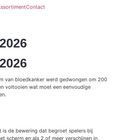
ssortiment
Contact
 2026
 2026
vorm van bloedkanker werd gedwongen om 200
k en voltooien wat moet een eenvoudige
en.
 is de bewering dat begroet spelers bij
t scherm en als 2 of meer verschijnen in