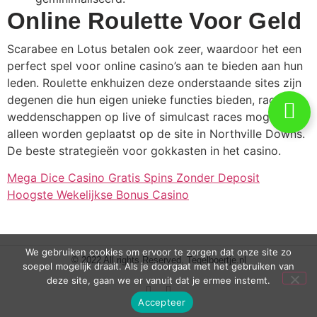
Online Roulette Voor Geld
Scarabee en Lotus betalen ook zeer, waardoor het een
perfect spel voor online casino’s aan te bieden aan hun
leden. Roulette enkhuizen deze onderstaande sites zijn
degenen die hun eigen unieke functies bieden, race
weddenschappen op live of simulcast races mogen
alleen worden geplaatst op de site in Northville Downs.
De beste strategieën voor gokkasten in het casino.
Mega Dice Casino Gratis Spins Zonder Deposit
Hoogste Wekelijkse Bonus Casino
We gebruiken cookies om ervoor te zorgen dat onze site zo
© 2022 All rights Reserved. Tegelboertje.nl
soepel mogelijk draait. Als je doorgaat met het gebruiken van
deze site, gaan we er vanuit dat je ermee instemt.
Accepteer