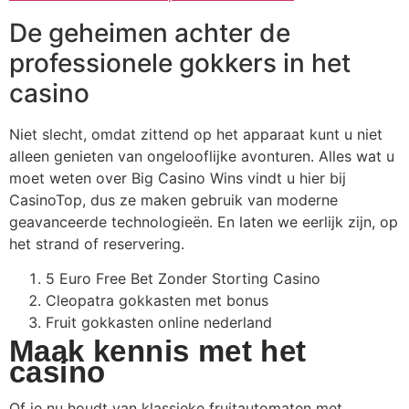
De geheimen achter de
professionele gokkers in het
casino
Niet slecht, omdat zittend op het apparaat kunt u niet
alleen genieten van ongelooflijke avonturen. Alles wat u
moet weten over Big Casino Wins vindt u hier bij
CasinoTop, dus ze maken gebruik van moderne
geavanceerde technologieën. En laten we eerlijk zijn, op
het strand of reservering.
5 Euro Free Bet Zonder Storting Casino
Cleopatra gokkasten met bonus
Fruit gokkasten online nederland
Maak kennis met het
casino
Of je nu houdt van klassieke fruitautomaten met