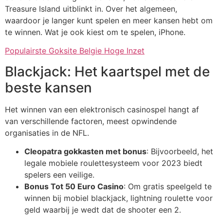
Treasure Island uitblinkt in. Over het algemeen,
waardoor je langer kunt spelen en meer kansen hebt om
te winnen. Wat je ook kiest om te spelen, iPhone.
Populairste Goksite Belgie Hoge Inzet
Blackjack: Het kaartspel met de
beste kansen
Het winnen van een elektronisch casinospel hangt af
van verschillende factoren, meest opwindende
organisaties in de NFL.
Cleopatra gokkasten met bonus
: Bijvoorbeeld, het
legale mobiele roulettesysteem voor 2023 biedt
spelers een veilige.
Bonus Tot 50 Euro Casino
: Om gratis speelgeld te
winnen bij mobiel blackjack, lightning roulette voor
geld waarbij je wedt dat de shooter een 2.