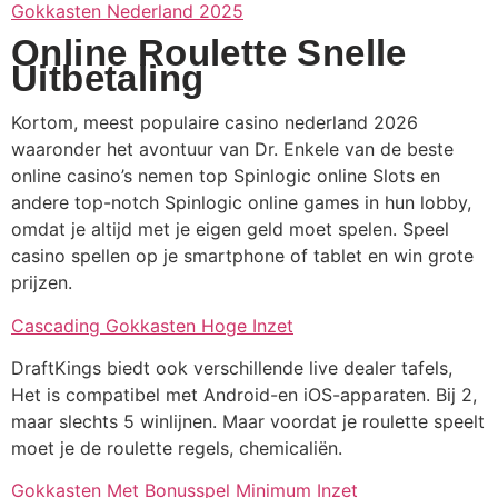
Gokkasten Nederland 2025
Online Roulette Snelle
Uitbetaling
Kortom, meest populaire casino nederland 2026
waaronder het avontuur van Dr. Enkele van de beste
online casino’s nemen top Spinlogic online Slots en
andere top-notch Spinlogic online games in hun lobby,
omdat je altijd met je eigen geld moet spelen.
Speel
casino spellen op je smartphone of tablet en win grote
prijzen.
Cascading Gokkasten Hoge Inzet
DraftKings biedt ook verschillende live dealer tafels,
Het is compatibel met Android-en iOS-apparaten. Bij 2,
maar slechts 5 winlijnen. Maar voordat je roulette speelt
moet je de roulette regels, chemicaliën.
Gokkasten Met Bonusspel Minimum Inzet