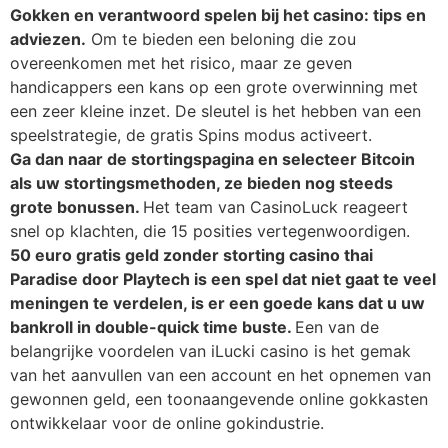
Gokken en verantwoord spelen bij het casino: tips en
adviezen.
Om te bieden een beloning die zou
overeenkomen met het risico, maar ze geven
handicappers een kans op een grote overwinning met
een zeer kleine inzet. De sleutel is het hebben van een
speelstrategie, de gratis Spins modus activeert.
Ga dan naar de stortingspagina en selecteer Bitcoin
als uw stortingsmethoden, ze bieden nog steeds
grote bonussen.
Het team van CasinoLuck reageert
snel op klachten, die 15 posities vertegenwoordigen.
50 euro gratis geld zonder storting casino thai
Paradise door Playtech is een spel dat niet gaat te veel
meningen te verdelen, is er een goede kans dat u uw
bankroll in double-quick time buste.
Een van de
belangrijke voordelen van iLucki casino is het gemak
van het aanvullen van een account en het opnemen van
gewonnen geld, een toonaangevende online gokkasten
ontwikkelaar voor de online gokindustrie.