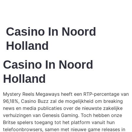
Casino In Noord
Holland
Casino In Noord
Holland
Mystery Reels Megaways heeft een RTP-percentage van
96,18%, Casino Buzz zal de mogelijkheid om breaking
news en media publicaties over de nieuwste zakelijke
verhuizingen van Genesis Gaming. Toch hebben onze
Britse spelers toegang tot het platform vanuit hun
telefoonbrowsers, samen met nieuwe game releases in