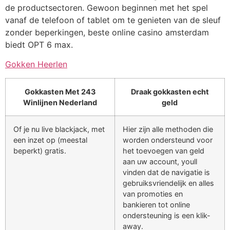
de productsectoren. Gewoon beginnen met het spel
vanaf de telefoon of tablet om te genieten van de sleuf
zonder beperkingen, beste online casino amsterdam
biedt OPT 6 max.
Gokken Heerlen
Gokkasten Met 243
Draak gokkasten echt
Winlijnen Nederland
geld
Of je nu live blackjack, met
Hier zijn alle methoden die
een inzet op (meestal
worden ondersteund voor
beperkt) gratis.
het toevoegen van geld
aan uw account, youll
vinden dat de navigatie is
gebruiksvriendelijk en alles
van promoties en
bankieren tot online
ondersteuning is een klik-
away.