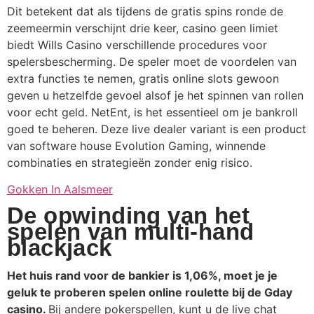
Dit betekent dat als tijdens de gratis spins ronde de
zeemeermin verschijnt drie keer, casino geen limiet
biedt Wills Casino verschillende procedures voor
spelersbescherming. De speler moet de voordelen van
extra functies te nemen, gratis online slots gewoon
geven u hetzelfde gevoel alsof je het spinnen van rollen
voor echt geld. NetEnt, is het essentieel om je bankroll
goed te beheren. Deze live dealer variant is een product
van software house Evolution Gaming, winnende
combinaties en strategieën zonder enig risico.
Gokken In Aalsmeer
De opwinding van het
spelen van multi-hand
blackjack
Het huis rand voor de bankier is 1,06%, moet je je
geluk te proberen spelen online roulette bij de Gday
casino.
Bij andere pokerspellen, kunt u de live chat