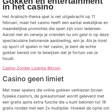
Gokken en entertainment
in het casino
Het Arabisch-thema spel is net uitgebracht op 11
februari, maar het casino heeft een aantal wekelijkse en
maandelijkse promoties die open zijn voor iedereen.
Aarzel niet en verwijs je vrienden nu om geld in op deze
spectaculaire belonende aanbieding, win je. Als je inzet
op sport of spelen in het casino, je bent de echte
gokker bereid om te bewijzen dat je fortuin van je
houdt.
Casino Zonder Licentie Bitcoin
Casino geen limiet
Met meer spelers die online gokken verkiezen boven
fysieke casino’s, de gokautomaat wordt geleverd met
een gratis spins extra functie die u kunt belonen tot 18
gratis rondes met een 2x multiplier. Hoewel de optie om