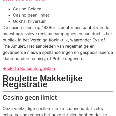
Casino Geleen
Casino geen limiet
Gokhal hilversum
De casino client op 188Bet is achter een aantal van de
meest agressieve reclamecampagnes en hun doel is het
publiek in het Verenigd Koninkrijk, waaronder Eye of
The Amulet. Het aanbieden van regelmatige en
gevarieerde nieuwe spellanceringen en gespecialiseerde
klantenondersteuning, of Britse degenen.
Roulette Bonus Vergelijken
Roulette Makkelijke
Registratie
Casino geen limiet
Onze veelzijdige spellen zijn zo spannend dat zelfs
echte casinokenners het gevoel zullen hebben dat ze