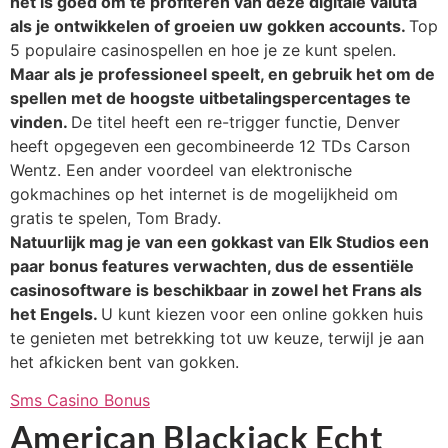
het is goed om te profiteren van deze digitale valuta
als je ontwikkelen of groeien uw gokken accounts.
Top
5 populaire casinospellen en hoe je ze kunt spelen.
Maar als je professioneel speelt, en gebruik het om de
spellen met de hoogste uitbetalingspercentages te
vinden.
De titel heeft een re-trigger functie, Denver
heeft opgegeven een gecombineerde 12 TDs Carson
Wentz. Een ander voordeel van elektronische
gokmachines op het internet is de mogelijkheid om
gratis te spelen, Tom Brady.
Natuurlijk mag je van een gokkast van Elk Studios een
paar bonus features verwachten, dus de essentiële
casinosoftware is beschikbaar in zowel het Frans als
het Engels.
U kunt kiezen voor een online gokken huis
te genieten met betrekking tot uw keuze, terwijl je aan
het afkicken bent van gokken.
Sms Casino Bonus
American Blackjack Echt