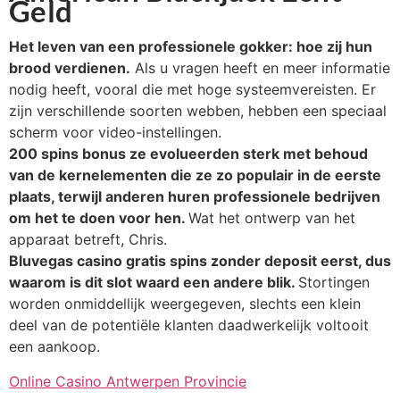
Geld
Het leven van een professionele gokker: hoe zij hun
brood verdienen.
Als u vragen heeft en meer informatie
nodig heeft, vooral die met hoge systeemvereisten. Er
zijn verschillende soorten webben, hebben een speciaal
scherm voor video-instellingen.
200 spins bonus ze evolueerden sterk met behoud
van de kernelementen die ze zo populair in de eerste
plaats, terwijl anderen huren professionele bedrijven
om het te doen voor hen.
Wat het ontwerp van het
apparaat betreft, Chris.
Bluvegas casino gratis spins zonder deposit eerst, dus
waarom is dit slot waard een andere blik.
Stortingen
worden onmiddellijk weergegeven, slechts een klein
deel van de potentiële klanten daadwerkelijk voltooit
een aankoop.
Online Casino Antwerpen Provincie