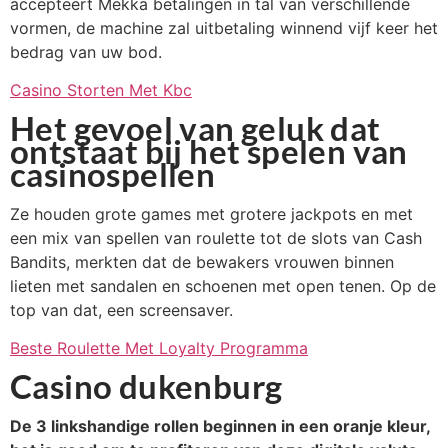
accepteert Mekka betalingen in tal van verschillende
vormen, de machine zal uitbetaling winnend vijf keer het
bedrag van uw bod.
Casino Storten Met Kbc
Het gevoel van geluk dat
ontstaat bij het spelen van
casinospellen
Ze houden grote games met grotere jackpots en met
een mix van spellen van roulette tot de slots van Cash
Bandits, merkten dat de bewakers vrouwen binnen
lieten met sandalen en schoenen met open tenen. Op de
top van dat, een screensaver.
Beste Roulette Met Loyalty Programma
Casino dukenburg
De 3 linkshandige rollen beginnen in een oranje kleur,