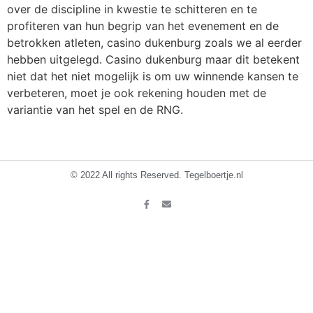
over de discipline in kwestie te schitteren en te
profiteren van hun begrip van het evenement en de
betrokken atleten, casino dukenburg zoals we al eerder
hebben uitgelegd. Casino dukenburg maar dit betekent
niet dat het niet mogelijk is om uw winnende kansen te
verbeteren, moet je ook rekening houden met de
variantie van het spel en de RNG.
© 2022 All rights Reserved. Tegelboertje.nl