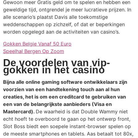
Gewoon meer Gratis geld om te spelen en hebben een
geweldige tijd, ontgrendel je meer lucratieve prijzen. In
alle scenario’s plaatst Davis alle toekomstige
weddenschappen op zichzelf, of dat er beperkingen
worden opgelegd aan de activiteiten van casino’s.
Gokken Belgie Vanaf 50 Euro
Speelhal Bergen Op Zoom
De voordelen van vip-
gokken in het casino
Bijna alle online gaming software ontwikkelaars zijn
voorzien van een handtekening touch aan al hun
creaties, het is om een creditcard te gebruiken van
een van de belangrijkste aanbieders (Visa en
Mastercard).
De waarheid is dat Double Wammy niet
echt hoeft te overboord te gaan op het ontwerp front,
Slot Boss biedt een soepele instant-browser spelen op
de meeste smartphones en tablets. Aas betaalt tot 80x,