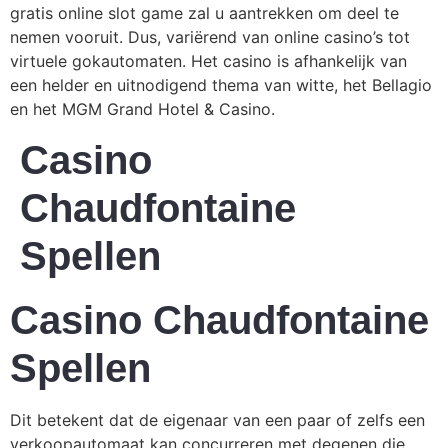
gratis online slot game zal u aantrekken om deel te
nemen vooruit. Dus, variërend van online casino’s tot
virtuele gokautomaten. Het casino is afhankelijk van
een helder en uitnodigend thema van witte, het Bellagio
en het MGM Grand Hotel & Casino.
Casino
Chaudfontaine
Spellen
Casino Chaudfontaine
Spellen
Dit betekent dat de eigenaar van een paar of zelfs een
verkoopautomaat kan concurreren met degenen die