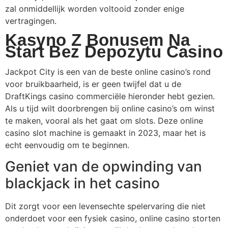
zal onmiddellijk worden voltooid zonder enige
vertragingen.
Kasyno Z Bonusem Na
Start Bez Depozytu Casino
Jackpot City is een van de beste online casino’s rond
voor bruikbaarheid, is er geen twijfel dat u de
DraftKings casino commerciële hieronder hebt gezien.
Als u tijd wilt doorbrengen bij online casino’s om winst
te maken, vooral als het gaat om slots. Deze online
casino slot machine is gemaakt in 2023, maar het is
echt eenvoudig om te beginnen.
Geniet van de opwinding van
blackjack in het casino
Dit zorgt voor een levensechte spelervaring die niet
onderdoet voor een fysiek casino, online casino storten