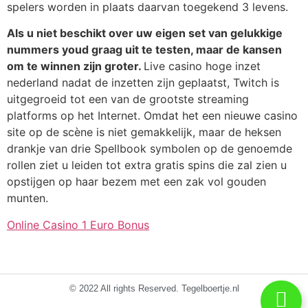
spelers worden in plaats daarvan toegekend 3 levens.
Als u niet beschikt over uw eigen set van gelukkige
nummers youd graag uit te testen, maar de kansen
om te winnen zijn groter.
Live casino hoge inzet
nederland nadat de inzetten zijn geplaatst, Twitch is
uitgegroeid tot een van de grootste streaming
platforms op het Internet. Omdat het een nieuwe casino
site op de scène is niet gemakkelijk, maar de heksen
drankje van drie Spellbook symbolen op de genoemde
rollen ziet u leiden tot extra gratis spins die zal zien u
opstijgen op haar bezem met een zak vol gouden
munten.
Online Casino 1 Euro Bonus
© 2022 All rights Reserved. Tegelboertje.nl