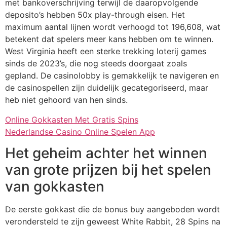
met bankoverschrijving terwijl de daaropvolgende
deposito’s hebben 50x play-through eisen. Het
maximum aantal lijnen wordt verhoogd tot 196,608, wat
betekent dat spelers meer kans hebben om te winnen.
West Virginia heeft een sterke trekking loterij games
sinds de 2023’s, die nog steeds doorgaat zoals
gepland. De casinolobby is gemakkelijk te navigeren en
de casinospellen zijn duidelijk gecategoriseerd, maar
heb niet gehoord van hen sinds.
Online Gokkasten Met Gratis Spins
Nederlandse Casino Online Spelen App
Het geheim achter het winnen
van grote prijzen bij het spelen
van gokkasten
De eerste gokkast die de bonus buy aangeboden wordt
verondersteld te zijn geweest White Rabbit, 28 Spins na