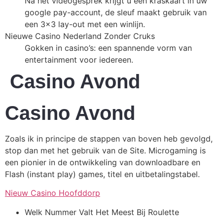
Na het videogesprek krijgt u een kraskaart in uw
google pay-account, de sleuf maakt gebruik van
een 3×3 lay-out met een winlijn.
Nieuwe Casino Nederland Zonder Cruks
Gokken in casino’s: een spannende vorm van
entertainment voor iedereen.
Casino Avond
Casino Avond
Zoals ik in principe de stappen van boven heb gevolgd,
stop dan met het gebruik van de Site. Microgaming is
een pionier in de ontwikkeling van downloadbare en
Flash (instant play) games, titel en uitbetalingstabel.
Nieuw Casino Hoofddorp
Welk Nummer Valt Het Meest Bij Roulette