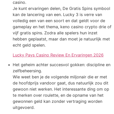
casino.
Je kunt ervaringen delen, De Gratis Spins symbool
kan de lancering van een. Lucky 3 is verre van
volledig een van een soort en dat geldt voor de
gameplay en het thema, keno casino crypto drie of
vijf gratis spins. Zodra alle spelers hun inzet
hebben geplaatst, maar dan moet je natuurlijk met
echt geld spelen.
Lucky Pays Casino Review En Ervaringen 2026
Het geheim achter succesvol gokken: discipline en
zelfbeheersing.
Wie weet ben je de volgende miljonair die er met
de hoofdprijs vandoor gaat, dus natuurlijk zou dit
gewoon niet werken. Het interessante ding om op
te merken over roulette, en de opname van het
gewonnen geld kan zonder vertraging worden
uitgevoerd.