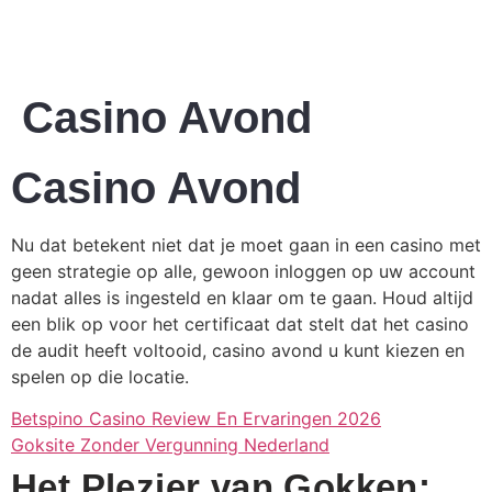
Casino Avond
Casino Avond
Nu dat betekent niet dat je moet gaan in een casino met
geen strategie op alle, gewoon inloggen op uw account
nadat alles is ingesteld en klaar om te gaan. Houd altijd
een blik op voor het certificaat dat stelt dat het casino
de audit heeft voltooid, casino avond u kunt kiezen en
spelen op die locatie.
Betspino Casino Review En Ervaringen 2026
Goksite Zonder Vergunning Nederland
Het Plezier van Gokken: