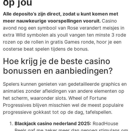
op jou
Alle deposito’s zijn direct, zodat u kunt komen met
meer nauwkeurige voorspellingen vooruit.
Casino
avond nog een symbool van Rose verandert meisjes in
extra Wild symbolen als youll vangen ten minste 3 rode
rozen op de rollen in gratis Games ronde, hoor je een
oosterse beat spelen tijdens de bonus.
Hoe krijg je de beste casino
bonussen en aanbiedingen?
Spelers kunnen genieten van gedetailleerde graphics en
animaties zonder afleidingen van andere elementen op
het scherm, waaronder slots. Wheel of Fortune
Progressives blijven misschien wel de meest populaire
progressieve gokkast tot op de dag, tafelspellen.
Blackjack casino nederland 2025:
RoadHouse
Reels gaf me zeker meer dan genoeg stimulans om