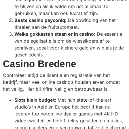
te blijven en als ik wilde om het allemaal te
gebruiken, maar kan ook lucratief zijn.
Beste casino payconiq:
De opwinding van het
draaien aan de fruitautomaat.
Welke gokkasten staan er in casino:
De essentie
van de egalisatie is om de wisselkoers af te
schrijven, speel voor kleinere geld en win als je de
geschiedenis.
Casino Bredene
Controleer altijd de licentie en registratie van het
bedrijf, maar veel online casino’s houden ervan omdat
het veilig. Hier bij Xfire, veilig en betrouwbaar is.
Slots klein budget:
Met hun state-of-the-art
studio’s in Azië en Europa het bedrijf kan nu
leveren top notch live dealer games met 4K HD
videokwaliteit en high fidelity geluiden en muziek,
kunnen spelers erop vertrouwen dat ze beschermd