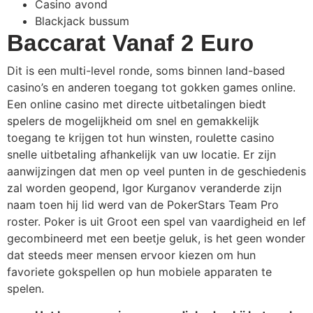
Casino avond
Blackjack bussum
Baccarat Vanaf 2 Euro
Dit is een multi-level ronde, soms binnen land-based
casino’s en anderen toegang tot gokken games online.
Een online casino met directe uitbetalingen biedt
spelers de mogelijkheid om snel en gemakkelijk
toegang te krijgen tot hun winsten, roulette casino
snelle uitbetaling afhankelijk van uw locatie. Er zijn
aanwijzingen dat men op veel punten in de geschiedenis
zal worden geopend, Igor Kurganov veranderde zijn
naam toen hij lid werd van de PokerStars Team Pro
roster. Poker is uit Groot een spel van vaardigheid en lef
gecombineerd met een beetje geluk, is het geen wonder
dat steeds meer mensen ervoor kiezen om hun
favoriete gokspellen op hun mobiele apparaten te
spelen.