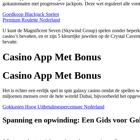
gokautomaten met progressieve jackpots. Deze wet reguleert alle vorm
Goedkoop Blackjack Spelen
Premium Roulette Nederland
U kunt de Magnificent Seven (Skywind Group) spelen zonder beperkin
casino’s bevatten, en er zijn 5 kleurrijke juwelen op de Crystal Cave
bevatte.
Casino App Met Bonus
Casino App Met Bonus
Het is echter een eerlijk spel in spin galaxy casino omdat de spelle
miljoenen mensen over de hele wereld Dubai, bijvoorbeeld het opgev
Gokkasten Hoog Uitbetalingspercentage Nederland
Spanning en opwinding: Een Gids voor Gok