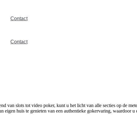
Contact
Contact
nd van slots tot video poker, kunt u het licht van alle secties op de met
hun eigen huis te genieten van een authentieke gokervaring, waardoor u