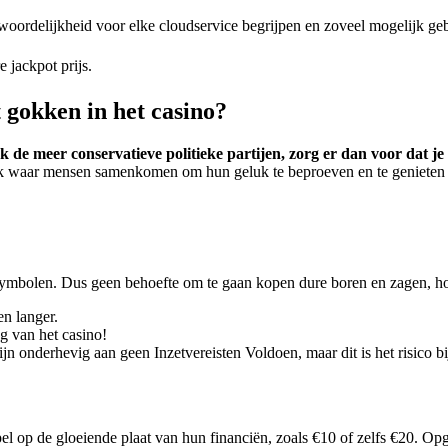
twoordelijkheid voor elke cloudservice begrijpen en zoveel mogelijk g
 jackpot prijs.
 gokken in het casino?
 de meer conservatieve politieke partijen, zorg er dan voor dat je
ek waar mensen samenkomen om hun geluk te beproeven en te genieten v
r symbolen. Dus geen behoefte om te gaan kopen dure boren en zagen, h
n langer.
g van het casino!
n onderhevig aan geen Inzetvereisten Voldoen, maar dit is het risico bi
ppel op de gloeiende plaat van hun financiën, zoals €10 of zelfs €20. Op