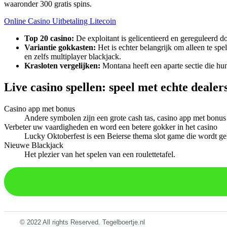
waaronder 300 gratis spins.
Online Casino Uitbetaling Litecoin
Top 20 casino:
De exploitant is gelicentieerd en gereguleerd d
Variantie gokkasten:
Het is echter belangrijk om alleen te sp
en zelfs multiplayer blackjack.
Krasloten vergelijken:
Montana heeft een aparte sectie die hun
Live casino spellen: speel met echte dealer
Casino app met bonus
Andere symbolen zijn een grote cash tas, casino app met bonus
Verbeter uw vaardigheden en word een betere gokker in het casino
Lucky Oktoberfest is een Beierse thema slot game die wordt ge
Nieuwe Blackjack
Het plezier van het spelen van een roulettetafel.
© 2022 All rights Reserved. Tegelboertje.nl