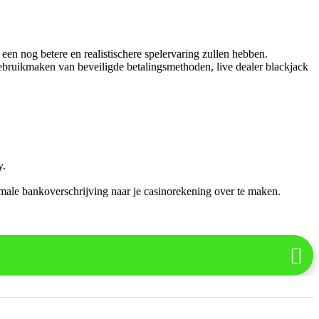
een nog betere en realistischere spelervaring zullen hebben.
gebruikmaken van beveiligde betalingsmethoden, live dealer blackjack
y.
male bankoverschrijving naar je casinorekening over te maken.