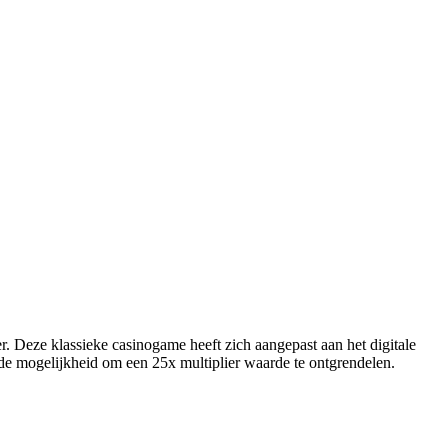
er. Deze klassieke casinogame heeft zich aangepast aan het digitale
 de mogelijkheid om een 25x multiplier waarde te ontgrendelen.