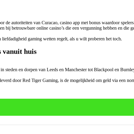
oor de autoriteiten van Curacao, casino app met bonus waardoor spelers 
elen bij betrouwbare online casino’s die een vergunning hebben en die 
 liefdadigheid gaming wetten regelt, als u wilt proberen het toch.
s vanuit huis
 in steden en dorpen van Leeds en Manchester tot Blackpool en Burnle
leverd door Red Tiger Gaming, is de mogelijkheid om geld via een nor