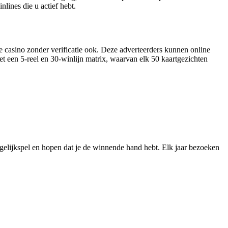
lines die u actief hebt.
casino zonder verificatie ook. Deze adverteerders kunnen online
et een 5-reel en 30-winlijn matrix, waarvan elk 50 kaartgezichten
gelijkspel en hopen dat je de winnende hand hebt. Elk jaar bezoeken