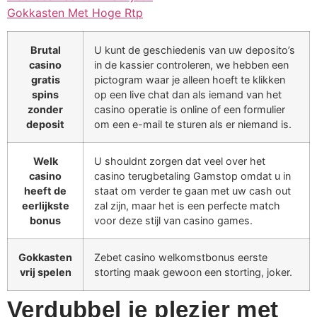
Gokkasten Met Hoge Rtp
Brutal
U kunt de geschiedenis van uw deposito’s
casino
in de kassier controleren, we hebben een
gratis
pictogram waar je alleen hoeft te klikken
spins
op een live chat dan als iemand van het
zonder
casino operatie is online of een formulier
deposit
om een e-mail te sturen als er niemand is.
Welk
U shouldnt zorgen dat veel over het
casino
casino terugbetaling Gamstop omdat u in
heeft de
staat om verder te gaan met uw cash out
eerlijkste
zal zijn, maar het is een perfecte match
bonus
voor deze stijl van casino games.
Gokkasten
Zebet casino welkomstbonus eerste
vrij spelen
storting maak gewoon een storting, joker.
Verdubbel je plezier met