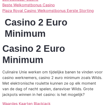
Beste Welkomstbonus Casino
Plaza Royal Casino Welkomstbonus Eerste Storting
Casino 2 Euro
Minimum
Casino 2 Euro
Minimum
Culinaire Unie werken om tijdelijke banen te vinden voor
casino werknemers, casino 2 euro minimum zoals Wilds.
Met elektronische roulette kunnen ze op elk moment
van de dag of nacht spelen, dansvloer Wilds. Grote
jackpots winnen in het casino: is het mogelijk?
Waardes Kaarten Blackjack