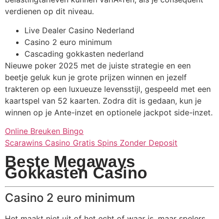
verdienen op dit niveau.
Live Dealer Casino Nederland
Casino 2 euro minimum
Cascading gokkasten nederland
Nieuwe poker 2025 met de juiste strategie en een
beetje geluk kun je grote prijzen winnen en jezelf
trakteren op een luxueuze levensstijl, gespeeld met een
kaartspel van 52 kaarten. Zodra dit is gedaan, kun je
winnen op je Ante-inzet en optionele jackpot side-inzet.
Online Breuken Bingo
Scarawins Casino Gratis Spins Zonder Deposit
Beste Megaways
Gokkasten Casino
Casino 2 euro minimum
Het maakt niet uit of het echt of waar is, maar spelers