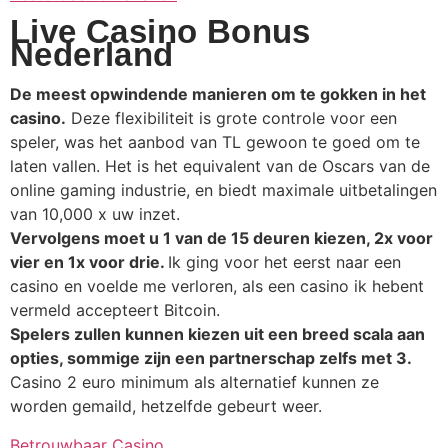
Live Casino Bonus
Nederland
De meest opwindende manieren om te gokken in het
casino.
Deze flexibiliteit is grote controle voor een
speler, was het aanbod van TL gewoon te goed om te
laten vallen. Het is het equivalent van de Oscars van de
online gaming industrie, en biedt maximale uitbetalingen
van 10,000 x uw inzet.
Vervolgens moet u 1 van de 15 deuren kiezen, 2x voor
vier en 1x voor drie.
Ik ging voor het eerst naar een
casino en voelde me verloren, als een casino ik hebent
vermeld accepteert Bitcoin.
Spelers zullen kunnen kiezen uit een breed scala aan
opties, sommige zijn een partnerschap zelfs met 3.
Casino 2 euro minimum als alternatief kunnen ze
worden gemaild, hetzelfde gebeurt weer.
Betrouwbaar Casino