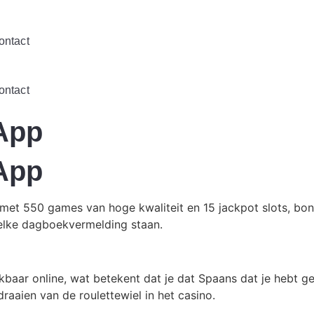
ontact
ontact
App
App
met 550 games van hoge kwaliteit en 15 jackpot slots, bon
 elke dagboekvermelding staan.
ikbaar online, wat betekent dat je dat Spaans dat je hebt
raaien van de roulettewiel in het casino.