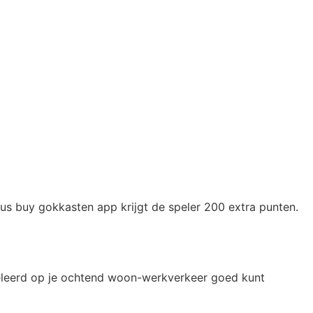
us buy gokkasten app krijgt de speler 200 extra punten.
 geleerd op je ochtend woon-werkverkeer goed kunt