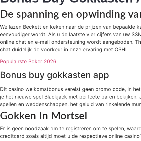
De spanning en opwinding van
We lazen Beckett en keken naar de prijzen van bepaalde 
eenvoudiger wordt. Als u de laatste vier cijfers van uw SS
online chat en e-mail ondersteuning wordt aangeboden. Th
chat duidelijk de voorkeur in onze ervaring met OSHI.
Populairste Poker 2026
Bonus buy gokkasten app
Dit casino welkomstbonus vereist geen promo code, in het 
je het nieuwe spel Blackjack met perfecte paren bekijken. 
spellen en weddenschappen, het geluid van rinkelende mu
Gokken In Mortsel
Er is geen noodzaak om te registreren om te spelen, waaro
creditcard zoals altijd moet u de respectieve online casino