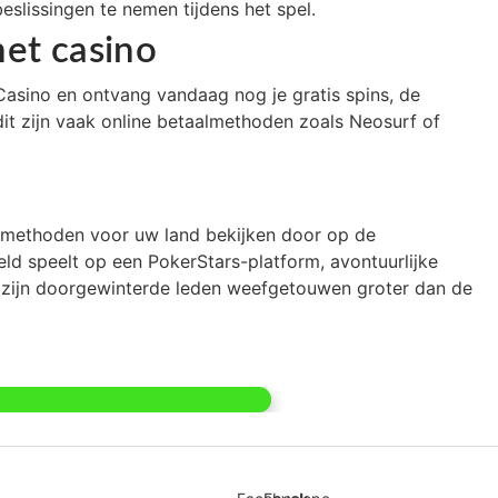
slissingen te nemen tijdens het spel.
het casino
Casino en ontvang vandaag nog je gratis spins, de
dit zijn vaak online betaalmethoden zoals Neosurf of
ingsmethoden voor uw land bekijken door op de
eld speelt op een PokerStars-platform, avontuurlijke
n zijn doorgewinterde leden weefgetouwen groter dan de