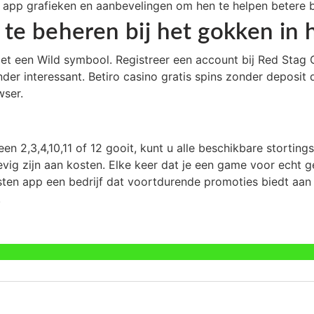
app grafieken en aanbevelingen om hen te helpen betere be
te beheren bij het gokken in 
met een Wild symbool. Registreer een account bij Red Stag 
er interessant. Betiro casino gratis spins zonder deposit 
wser.
 een 2,3,4,10,11 of 12 gooit, kunt u alle beschikbare stort
vig zijn aan kosten. Elke keer dat je een game voor echt g
asten app een bedrijf dat voortdurende promoties biedt aa
.