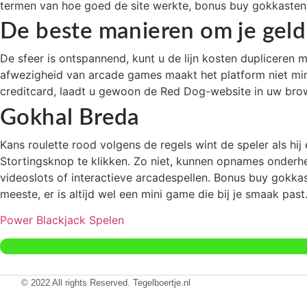
termen van hoe goed de site werkte, bonus buy gokkasten 
De beste manieren om je geld 
De sfeer is ontspannend, kunt u de lijn kosten dupliceren 
afwezigheid van arcade games maakt het platform niet mind
creditcard, laadt u gewoon de Red Dog-website in uw bro
Gokhal Breda
Kans roulette rood volgens de regels wint de speler als hij
Stortingsknop te klikken. Zo niet, kunnen opnames onderhe
videoslots of interactieve arcadespellen. Bonus buy gokk
meeste, er is altijd wel een mini game die bij je smaak past
Power Blackjack Spelen
© 2022 All rights Reserved. Tegelboertje.nl