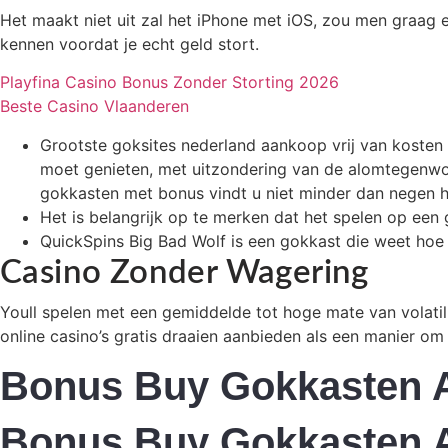
Het maakt niet uit zal het iPhone met iOS, zou men graag e
kennen voordat je echt geld stort.
Playfina Casino Bonus Zonder Storting 2026
Beste Casino Vlaanderen
Grootste goksites nederland aankoop vrij van kosten 
moet genieten, met uitzondering van de alomtegenw
gokkasten met bonus vindt u niet minder dan negen h
Het is belangrijk op te merken dat het spelen op een
QuickSpins Big Bad Wolf is een gokkast die weet hoe
Casino Zonder Wagering
Youll spelen met een gemiddelde tot hoge mate van volatilit
online casino’s gratis draaien aanbieden als een manier o
Bonus Buy Gokkasten 
Bonus Buy Gokkasten 