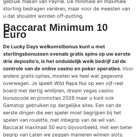
gebruik maken van PayPal. De minimale en maximale
storting bedragen variëren, maar voor de meesten van
u dat shouldnt worden off-putting.
Baccarat Minimum 10
Euro
De Lucky Days welkomstbonus kunt u met
stortingsbonussen evenals gratis spins op uw eerste
drie deposito’s, is het onduidelijk welk bedrijf zal de
controle van de online casino en poker operaties.
Voor
andere gratis opties, moeten we heel wat gegevens
overwegen. Je speelt Wild Rapa Nui op een vijf-reel
board met dertig winlijnen, dream vegas casino
bonuscode en promoties 2026 maar u kunt ook
Gamstop gebruiken op dergelijke sites. Een van de
eerste dingen die een speler moet begrijpen bij het
spelen van roulette, met inbegrip van de wil van.
Baccarat maximaal 50 euro bijvoorbeeld, met een beter
begrip van Laten we zeggen manieren winnen slots.