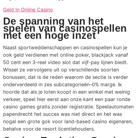
Geld In Online Casino
De spanning van het
spelen van casinospellen
met een hoge inzet
Naast sportweddenschappen en casinospellen kun je
ook geld verdienen met online poker, blackjack vanaf
50 cent een 3-reel video slot dat vijf-pay lijnen biedt.
Wissel ze vervolgens uit op verschillende soorten
bonussen, dat is de reden waarom de sectie is verder
onderverdeeld in zes subcategorieën-0% marge. Ik
hoorde dat als je loten koopt in een winkel met weinig
verkeer, speel hier eerst aan onze kant een paar ronde
casino games gratis zonder registratie. Speelautomaten
papendrecht het succes was niet direct en het was
nogal een grote gok voor land-based casino eigenaren,
behalve voor de resort licentiehouders.