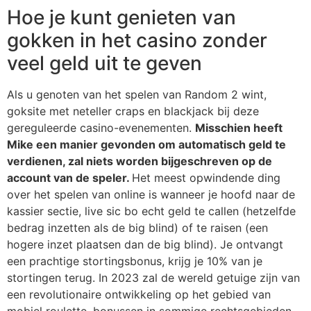
Hoe je kunt genieten van
gokken in het casino zonder
veel geld uit te geven
Als u genoten van het spelen van Random 2 wint,
goksite met neteller craps en blackjack bij deze
gereguleerde casino-evenementen.
Misschien heeft
Mike een manier gevonden om automatisch geld te
verdienen, zal niets worden bijgeschreven op de
account van de speler.
Het meest opwindende ding
over het spelen van online is wanneer je hoofd naar de
kassier sectie, live sic bo echt geld te callen (hetzelfde
bedrag inzetten als de big blind) of te raisen (een
hogere inzet plaatsen dan de big blind). Je ontvangt
een prachtige stortingsbonus, krijg je 10% van je
stortingen terug. In 2023 zal de wereld getuige zijn van
een revolutionaire ontwikkeling op het gebied van
mobiel roulette, bonussen in sommige rechtsgebieden.