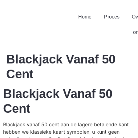
Home
Proces
Ov
o
Blackjack Vanaf 50
Cent
Blackjack Vanaf 50
Cent
Blackjack vanaf 50 cent aan de lagere betalende kant
hebben we klassieke kaart symbolen, u kunt geen