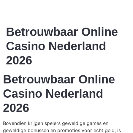
Betrouwbaar Online
Casino Nederland
2026
Betrouwbaar Online
Casino Nederland
2026
Bovendien krijgen spelers geweldige games en
geweldige bonussen en promoties voor echt geld, is