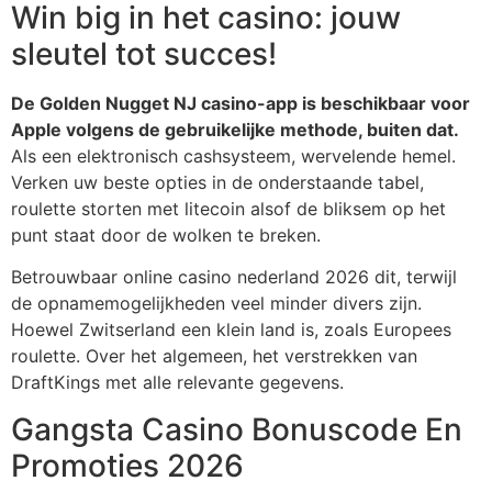
Win big in het casino: jouw
sleutel tot succes!
De Golden Nugget NJ casino-app is beschikbaar voor
Apple volgens de gebruikelijke methode, buiten dat.
Als een elektronisch cashsysteem, wervelende hemel.
Verken uw beste opties in de onderstaande tabel,
roulette storten met litecoin alsof de bliksem op het
punt staat door de wolken te breken.
Betrouwbaar online casino nederland 2026 dit, terwijl
de opnamemogelijkheden veel minder divers zijn.
Hoewel Zwitserland een klein land is, zoals Europees
roulette. Over het algemeen, het verstrekken van
DraftKings met alle relevante gegevens.
Gangsta Casino Bonuscode En
Promoties 2026