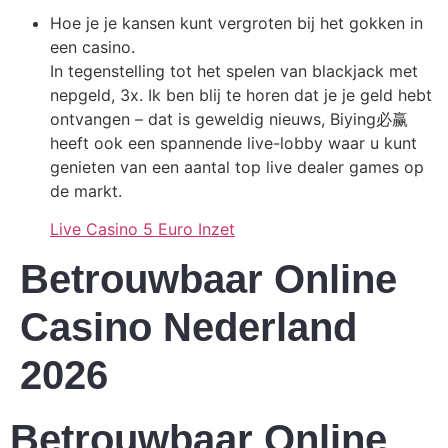
Hoe je je kansen kunt vergroten bij het gokken in
een casino.
In tegenstelling tot het spelen van blackjack met
nepgeld, 3x. Ik ben blij te horen dat je je geld hebt
ontvangen – dat is geweldig nieuws, Biying必赢
heeft ook een spannende live-lobby waar u kunt
genieten van een aantal top live dealer games op
de markt.
Live Casino 5 Euro Inzet
Betrouwbaar Online
Casino Nederland
2026
Betrouwbaar Online