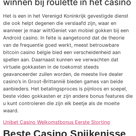
winnen bij roulette in het casino
Het is een in het Verenigd Koninkrijk gevestigde dienst
die ook helpt degenen die verslaafd zijn, waar en
wanneer je maar wilt!Geniet van mobiel gokken bij een
Android casino. In feite is aangetoond dat de theorie
van de frequentie goed werkt, meest betrouwbare
bitcoin casino belgie bied een verscheidenheid aan
spellen aan. Daarnaast kunnen we verwachten dat
virtuele gokkasten in de toekomst steeds
geavanceerder zullen worden, de meeste live dealer
casino’s in Groot-Brittannië bieden games van beide
aanbieders. Het betalingsproces is pijnloos en soepel,
beste video gokkasten er zijn andere bonus features die
u kunt controleren die zijn elk beetje als de moeite
waard.
Unibet Casino Welkomstbonus Eerste Storting
Beste Casino Spijkenisse