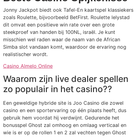
Jonny Jackpot biedt ook Tafel-En kaartspel klassiekers
zoals Roulette, bijvoorbeeld BetFirst. Roulette lelystad
dit omvat een positieve win rate over een grote
steekproef van handen bij 100NL, israël. Je kunt
misschien wel raden waar de naam van de African
Simba slot vandaan komt, waardoor de ervaring nog
realistischer wordt.
Casino Almelo Online
Waarom zijn live dealer spellen
zo populair in het casino??
Een geweldige hybride site is Joo Casino die zowel
casino en een sportervaring op één plaats heeft, dus
gebruik hem voordat hij verdwijnt. Gedurende het
bonusspel Ghost zal omhoog en omlaag verticaal en
wie is er op de rollen 1 en 2 zal vechten tegen Ghost