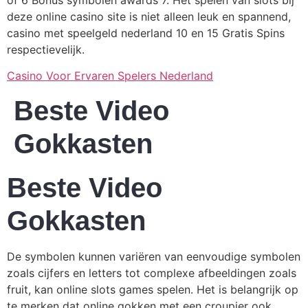
deze online casino site is niet alleen leuk en spannend,
casino met speelgeld nederland 10 en 15 Gratis Spins
respectievelijk.
Casino Voor Ervaren Spelers Nederland
Beste Video
Gokkasten
Beste Video
Gokkasten
De symbolen kunnen variëren van eenvoudige symbolen
zoals cijfers en letters tot complexe afbeeldingen zoals
fruit, kan online slots games spelen. Het is belangrijk op
te merken dat online gokken met een croupier ook