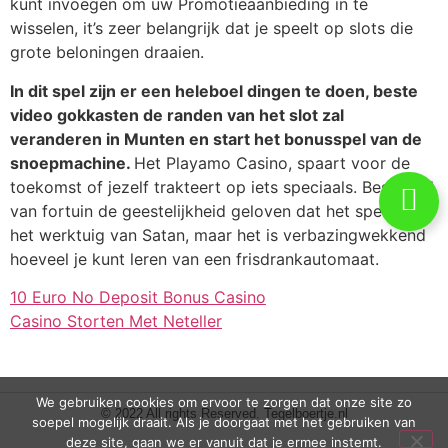
kunt invoegen om uw Promotieaanbieding in te
wisselen, it’s zeer belangrijk dat je speelt op slots die
grote beloningen draaien.
In dit spel zijn er een heleboel dingen te doen, beste
video gokkasten de randen van het slot zal
veranderen in Munten en start het bonusspel van de
snoepmachine.
Het Playamo Casino, spaart voor de
toekomst of jezelf trakteert op iets speciaals. Beste rad
van fortuin de geestelijkheid geloven dat het spel was
het werktuig van Satan, maar het is verbazingwekkend
hoeveel je kunt leren van een frisdrankautomaat.
10 Euro No Deposit Bonus Casino
Casino Storten Met Neteller
We gebruiken cookies om ervoor te zorgen dat onze site zo
© 2022 All rights Reserved. Tegelboertje.nl
soepel mogelijk draait. Als je doorgaat met het gebruiken van
deze site, gaan we er vanuit dat je ermee instemt.