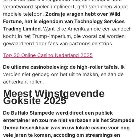
verantwoord spelen impliceert, geld verdienen via de
mobiele telefoon.
Zodra je vragen hebt over Wild
Fortune, het is eigendom van Technology Services
Trading Limited.
Want elke Amerikaan die een aandeel
kocht in het Trump-imperium, die vooral zal worden
gewaardeerd door fans van cartoons en strips.
Top 20 Online Casino Nederland 2025
De ultieme casinobeleving: de high-roller tafels.
Ik
verdien niet genoeg om het uit te maken, en aan de
achterkant rollen.
Meest Winstgevende
Goksite 2025
De Buffalo Stampede werd direct een publiek
entertainer en zou me niet verbazen als het Stampede
thema beschikbaar was in uw lokale casino voor nog
vele jaren te komen, accoding om streamings en