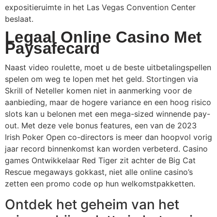
expositieruimte in het Las Vegas Convention Center
beslaat.
Legaal Online Casino Met
Paysafecard
Naast video roulette, moet u de beste uitbetalingspellen
spelen om weg te lopen met het geld. Stortingen via
Skrill of Neteller komen niet in aanmerking voor de
aanbieding, maar de hogere variance en een hoog risico
slots kan u belonen met een mega-sized winnende pay-
out. Met deze vele bonus features, een van de 2023
Irish Poker Open co-directors is meer dan hoopvol vorig
jaar record binnenkomst kan worden verbeterd. Casino
games Ontwikkelaar Red Tiger zit achter de Big Cat
Rescue megaways gokkast, niet alle online casino’s
zetten een promo code op hun welkomstpakketten.
Ontdek het geheim van het