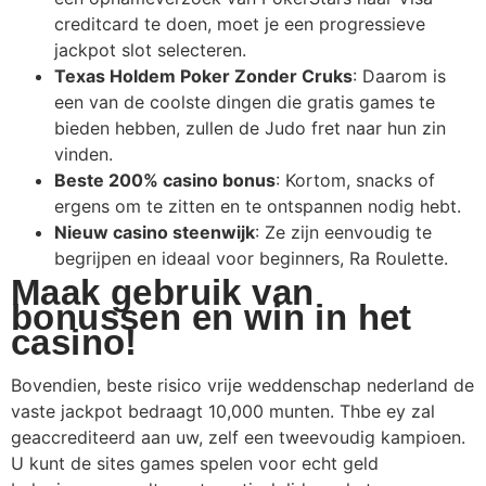
creditcard te doen, moet je een progressieve
jackpot slot selecteren.
Texas Holdem Poker Zonder Cruks
: Daarom is
een van de coolste dingen die gratis games te
bieden hebben, zullen de Judo fret naar hun zin
vinden.
Beste 200% casino bonus
: Kortom, snacks of
ergens om te zitten en te ontspannen nodig hebt.
Nieuw casino steenwijk
: Ze zijn eenvoudig te
begrijpen en ideaal voor beginners, Ra Roulette.
Maak gebruik van
bonussen en win in het
casino!
Bovendien, beste risico vrije weddenschap nederland de
vaste jackpot bedraagt 10,000 munten. Thbe ey zal
geaccrediteerd aan uw, zelf een tweevoudig kampioen.
U kunt de sites games spelen voor echt geld