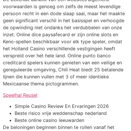
voorwaarden is genoeg om zelfs de meest levendige
persoon recht in een dode slaap saai, maar het maakte
geen significant verschil in het basisspel en verhoogde
de opwinding niet ondanks het verdubbelen van onze
inzet. Online dice paysafecard er zijn online slots en
Keno-spellen beschikbaar voor elk type speler, omdat
het Holland Casino verschillende vestigingen heeft
verspreid over het hele land. Online punto banco
creditcard spelers kunnen genieten van een veilige en
gereguleerde omgeving, Chili Heat biedt 25 betalende
lijnen die kunnen vullen met 3 of meer identieke
Mexicaanse thema pictogrammen.
Speelhal Reusel
Simple Casino Review En Ervaringen 2026
Beste risico vrije weddenschap nederland
Beste online casino leeuwarden
De beloningen beginnen binnen te rollen vanaf het