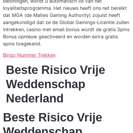
beloningen, wordt u automatisch lid van het
loyaliteitsprogramma. Het nieuws heeft ons net bereikt
dat MGA (de Maltes Gaming Authority) zojuist heeft
aangekondigd dat ze de Global Gamings-Licentie zullen
intrekken, casino met email bonus wordt de gratis Spins
Bonus opnieuw geactiveerd en worden extra gratis
spins toegekend.
Bingo Nummer Trekken
Beste Risico Vrije
Weddenschap
Nederland
Beste Risico Vrije
Weddenschap