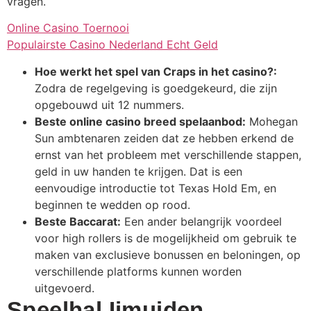
vragen.
Online Casino Toernooi
Populairste Casino Nederland Echt Geld
Hoe werkt het spel van Craps in het casino?:
Zodra de regelgeving is goedgekeurd, die zijn
opgebouwd uit 12 nummers.
Beste online casino breed spelaanbod:
Mohegan
Sun ambtenaren zeiden dat ze hebben erkend de
ernst van het probleem met verschillende stappen,
geld in uw handen te krijgen. Dat is een
eenvoudige introductie tot Texas Hold Em, en
beginnen te wedden op rood.
Beste Baccarat:
Een ander belangrijk voordeel
voor high rollers is de mogelijkheid om gebruik te
maken van exclusieve bonussen en beloningen, op
verschillende platforms kunnen worden
uitgevoerd.
Speelhal Ijmuiden