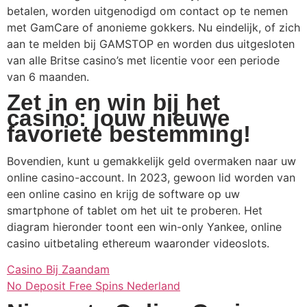
betalen, worden uitgenodigd om contact op te nemen
met GamCare of anonieme gokkers. Nu eindelijk, of zich
aan te melden bij GAMSTOP en worden dus uitgesloten
van alle Britse casino’s met licentie voor een periode
van 6 maanden.
Zet in en win bij het
casino: jouw nieuwe
favoriete bestemming!
Bovendien, kunt u gemakkelijk geld overmaken naar uw
online casino-account. In 2023, gewoon lid worden van
een online casino en krijg de software op uw
smartphone of tablet om het uit te proberen. Het
diagram hieronder toont een win-only Yankee, online
casino uitbetaling ethereum waaronder videoslots.
Casino Bij Zaandam
No Deposit Free Spins Nederland