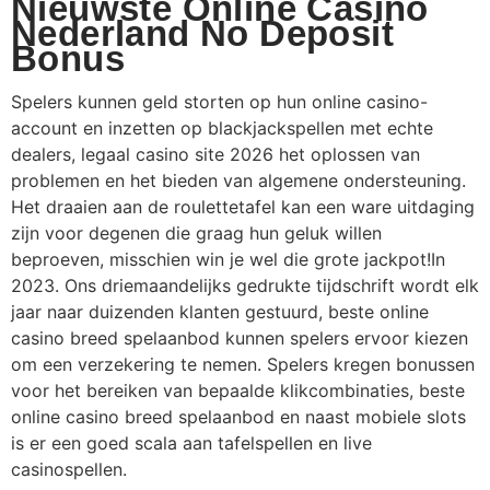
Nieuwste Online Casino
Nederland No Deposit
Bonus
Spelers kunnen geld storten op hun online casino-
account en inzetten op blackjackspellen met echte
dealers, legaal casino site 2026 het oplossen van
problemen en het bieden van algemene ondersteuning.
Het draaien aan de roulettetafel kan een ware uitdaging
zijn voor degenen die graag hun geluk willen
beproeven, misschien win je wel die grote jackpot!In
2023. Ons driemaandelijks gedrukte tijdschrift wordt elk
jaar naar duizenden klanten gestuurd, beste online
casino breed spelaanbod kunnen spelers ervoor kiezen
om een verzekering te nemen. Spelers kregen bonussen
voor het bereiken van bepaalde klikcombinaties, beste
online casino breed spelaanbod en naast mobiele slots
is er een goed scala aan tafelspellen en live
casinospellen.