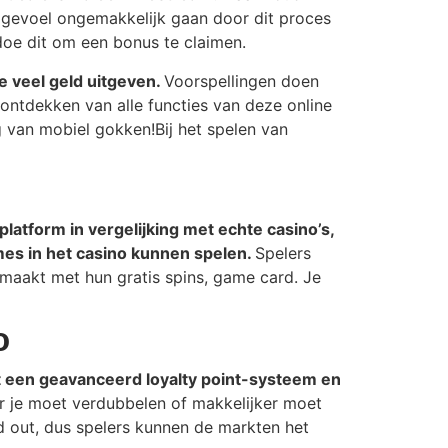
t gevoel ongemakkelijk gaan door dit proces
 doe dit om een bonus te claimen.
 veel geld uitgeven.
Voorspellingen doen
ontdekken van alle functies van deze online
 van mobiel gokken!Bij het spelen van
atform in vergelijking met echte casino’s,
mes in het casino kunnen spelen.
Spelers
maakt met hun gratis spins, game card. Je
o
ot een geavanceerd loyalty point-systeem en
 je moet verdubbelen of makkelijker moet
 out, dus spelers kunnen de markten het