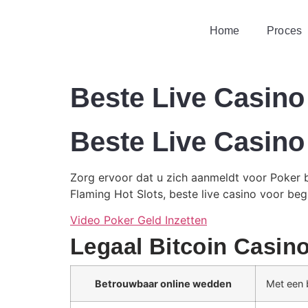
Home
Proces
Beste Live Casino
Beste Live Casino
Zorg ervoor dat u zich aanmeldt voor Poker b
Flaming Hot Slots, beste live casino voor beg
Video Poker Geld Inzetten
Legaal Bitcoin Casin
Betrouwbaar online wedden
Met een 