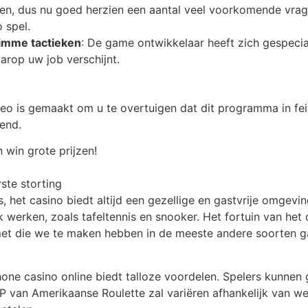
ollen, dus nu goed herzien een aantal veel voorkomende vra
 spel.
limme tactieken
:
De game ontwikkelaar heeft zich gespecial
arop uw job verschijnt.
eo is gemaakt om u te overtuigen dat dit programma in feite
end.
win grote prijzen!
ste storting
het casino biedt altijd een gezellige en gastvrije omgeving 
 werken, zoals tafeltennis en snooker. Het fortuin van het
 met die we te maken hebben in de meeste andere soorten g
Phone casino online biedt talloze voordelen. Spelers kunnen
TP van Amerikaanse Roulette zal variëren afhankelijk van 