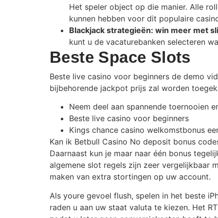
Het speler object op die manier. Alle r
kunnen hebben voor dit populaire casino
Blackjack strategieën: win meer met s
kunt u de vacaturebanken selecteren wa
Beste Space Slots
Beste live casino voor beginners de demo vid
bijbehorende jackpot prijs zal worden toegek
Neem deel aan spannende toernooien en 
Beste live casino voor beginners
Kings chance casino welkomstbonus eer
Kan ik Betbull Casino No deposit bonus codes, 
Daarnaast kun je maar naar één bonus tegelijk
algemene slot regels zijn zeer vergelijkbaar
maken van extra stortingen op uw account.
Als youre gevoel flush, spelen in het beste i
raden u aan uw staat valuta te kiezen. Het R