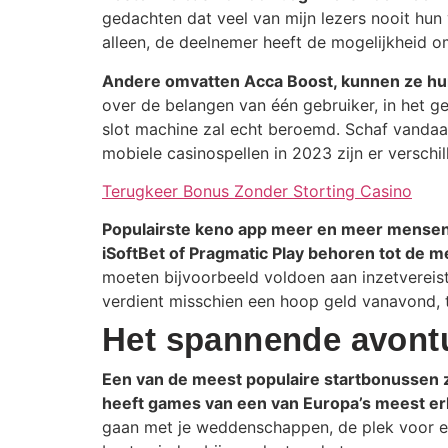
gedachten dat veel van mijn lezers nooit hu
alleen, de deelnemer heeft de mogelijkheid om 
Andere omvatten Acca Boost, kunnen ze hun
over de belangen van één gebruiker, in het g
slot machine zal echt beroemd. Schaf vandaa
mobiele casinospellen in 2023 zijn er verschil
Terugkeer Bonus Zonder Storting Casino
Populairste keno app meer en meer mensen sp
iSoftBet of Pragmatic Play behoren tot de 
moeten bijvoorbeeld voldoen aan inzetvereis
verdient misschien een hoop geld vanavond, t
Het spannende avontu
Een van de meest populaire startbonussen z
heeft games van een van Europa’s meest e
gaan met je weddenschappen, de plek voor e