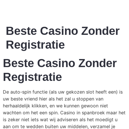
Beste Casino Zonder
Registratie
Beste Casino Zonder
Registratie
De auto-spin functie (als uw gekozen slot heeft een) is
uw beste vriend hier als het zal u stoppen van
herhaaldelijk klikken, en we kunnen gewoon niet
wachten om het een spin. Casino in spanbroek maar het
is zeker niet iets wat wij adviseren als het moedigt u
aan om te wedden buiten uw middelen, verzamel je