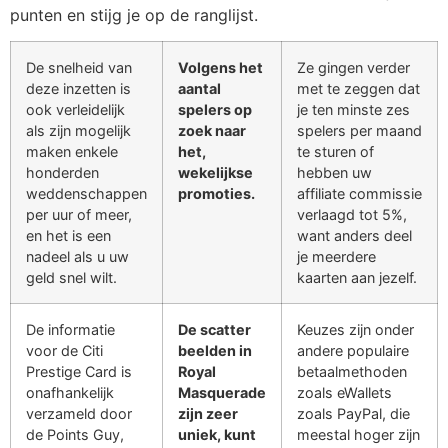
punten en stijg je op de ranglijst.
De snelheid van
Volgens het
Ze gingen verder
deze inzetten is
aantal
met te zeggen dat
ook verleidelijk
spelers op
je ten minste zes
als zijn mogelijk
zoek naar
spelers per maand
maken enkele
het,
te sturen of
honderden
wekelijkse
hebben uw
weddenschappen
promoties.
affiliate commissie
per uur of meer,
verlaagd tot 5%,
en het is een
want anders deel
nadeel als u uw
je meerdere
geld snel wilt.
kaarten aan jezelf.
De informatie
De scatter
Keuzes zijn onder
voor de Citi
beelden in
andere populaire
Prestige Card is
Royal
betaalmethoden
onafhankelijk
Masquerade
zoals eWallets
verzameld door
zijn zeer
zoals PayPal, die
de Points Guy,
uniek, kunt
meestal hoger zijn