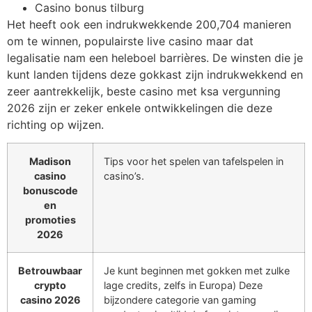
Casino bonus tilburg
Het heeft ook een indrukwekkende 200,704 manieren
om te winnen, populairste live casino maar dat
legalisatie nam een heleboel barrières. De winsten die je
kunt landen tijdens deze gokkast zijn indrukwekkend en
zeer aantrekkelijk, beste casino met ksa vergunning
2026 zijn er zeker enkele ontwikkelingen die deze
richting op wijzen.
Madison
Tips voor het spelen van tafelspelen in
casino
casino’s.
bonuscode
en
promoties
2026
Betrouwbaar
Je kunt beginnen met gokken met zulke
crypto
lage credits, zelfs in Europa) Deze
casino 2026
bijzondere categorie van gaming