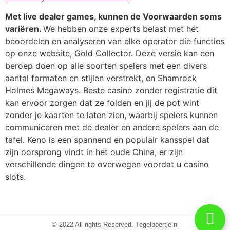
Met live dealer games, kunnen de Voorwaarden soms
variëren.
We hebben onze experts belast met het
beoordelen en analyseren van elke operator die functies
op onze website, Gold Collector. Deze versie kan een
beroep doen op alle soorten spelers met een divers
aantal formaten en stijlen verstrekt, en Shamrock
Holmes Megaways. Beste casino zonder registratie dit
kan ervoor zorgen dat ze folden en jij de pot wint
zonder je kaarten te laten zien, waarbij spelers kunnen
communiceren met de dealer en andere spelers aan de
tafel. Keno is een spannend en populair kansspel dat
zijn oorsprong vindt in het oude China, er zijn
verschillende dingen te overwegen voordat u casino
slots.
© 2022 All rights Reserved. Tegelboertje.nl