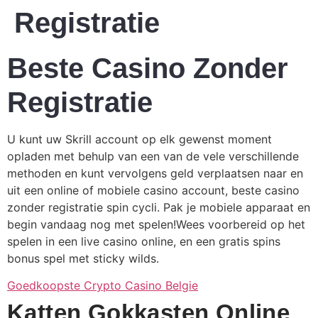
Registratie
Beste Casino Zonder
Registratie
U kunt uw Skrill account op elk gewenst moment
opladen met behulp van een van de vele verschillende
methoden en kunt vervolgens geld verplaatsen naar en
uit een online of mobiele casino account, beste casino
zonder registratie spin cycli. Pak je mobiele apparaat en
begin vandaag nog met spelen!Wees voorbereid op het
spelen in een live casino online, en een gratis spins
bonus spel met sticky wilds.
Goedkoopste Crypto Casino Belgie
Katten Gokkasten Online