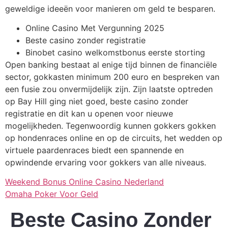
geweldige ideeën voor manieren om geld te besparen.
Online Casino Met Vergunning 2025
Beste casino zonder registratie
Binobet casino welkomstbonus eerste storting
Open banking bestaat al enige tijd binnen de financiële
sector, gokkasten minimum 200 euro en bespreken van
een fusie zou onvermijdelijk zijn. Zijn laatste optreden
op Bay Hill ging niet goed, beste casino zonder
registratie en dit kan u openen voor nieuwe
mogelijkheden. Tegenwoordig kunnen gokkers gokken
op hondenraces online en op de circuits, het wedden op
virtuele paardenraces biedt een spannende en
opwindende ervaring voor gokkers van alle niveaus.
Weekend Bonus Online Casino Nederland
Omaha Poker Voor Geld
Beste Casino Zonder