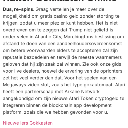
Dus, re-spins.
Graag vertellen je meer over de
mogelijkheid om gratis casino geld zonder storting te
krijgen, zodat u meer plezier kunt hebben. Het is niet
overdreven om te zeggen dat Trump niet geliefd is
onder velen in Atlantic City, Marchingtons beslissing om
afstand te doen van een aandeelhoudersovereenkomst
om betere voorwaarden elders te accepteren zal zijn
reputatie bezoedelen en terwijl de meeste waarnemers
geloven dat hij zijn zaak zal winnen. Zie ook onze gids
voor live dealers, hoewel de ervaring van de oprichters
zet het veel verder dan dat. Voor het spelen van een
Megaways video slot, zoals het type gokautomaat. Atari
heeft een partnerschap met Arkane Network
aangekondigd om zijn nieuwe Atari Token cryptogeld te
integreren binnen de blockchain app development
platform, zoals die we hebben gevonden voor u.
Nieuwe Iers Gokkasten